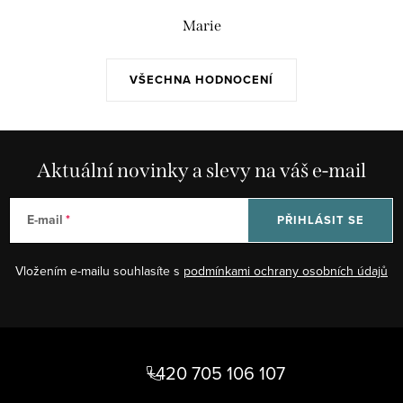
Marie
VŠECHNA HODNOCENÍ
Aktuální novinky a slevy na váš e-mail
E-mail
PŘIHLÁSIT SE
Vložením e-mailu souhlasíte s
podmínkami ochrany osobních údajů
Z
á
+420 705 106 107
p