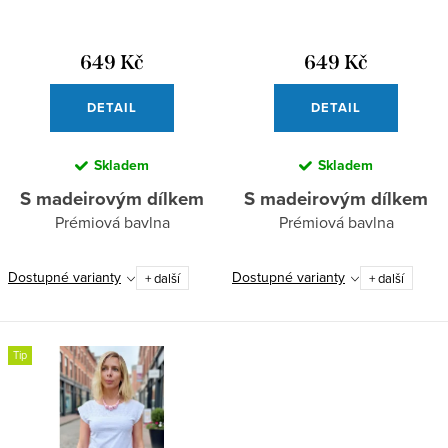
u
d
k
u
649 Kč
649 Kč
t
k
DETAIL
DETAIL
ů
t
ů
Skladem
Skladem
S madeirovým dílkem
S madeirovým dílkem
Prémiová bavlna
Prémiová bavlna
Dostupné varianty
Dostupné varianty
+ další
+ další
Tip