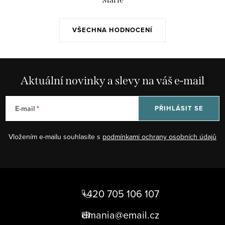
ý
p
i
VŠECHNA HODNOCENÍ
s
u
Aktuální novinky a slevy na váš e-mail
E-mail
PŘIHLÁSIT SE
Vložením e-mailu souhlasíte s
podmínkami ochrany osobních údajů
Z
á
+420 705 106 107
p
dmania@email.cz