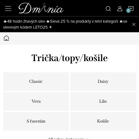
Přejít
N
na
obsah
🔥48 hodin žhavých slev 🔥Sleva 25 % na produkty v letní kategorii 🔥se
K
slevovým kódem LETO25 ☀
Domů
Trička/topy/košile
Classic
Daisy
Vera
Lilu
S řasením
Košile