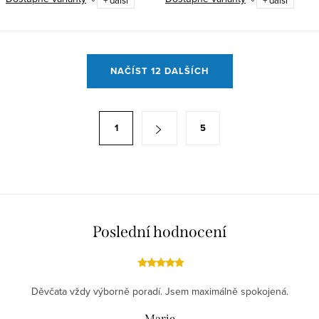
O
NAČÍST 12 DALŠÍCH
v
l
á
S
1
5
d
t
a
r
c
á
í
n
p
k
r
Poslední hodnocení
o
v
v
k
á
y
n
Děvčata vždy výborně poradí. Jsem maximálně spokojená.
v
í
Marie