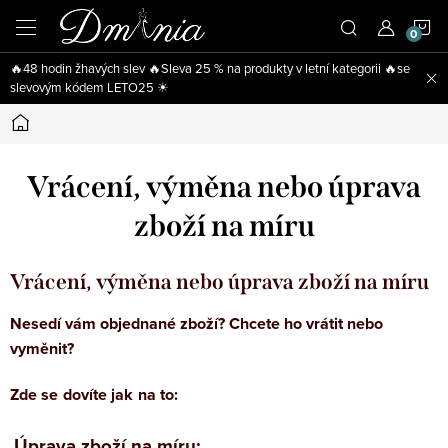
Přejít
N
na
obsah
🔥48 hodin žhavých slev 🔥Sleva 25 % na produkty v letní kategorii 🔥se
K
slevovým kódem LETO25 ☀
Domů
Vrácení, výměna nebo úprava
zboží na míru
Vrácení, výměna nebo úprava zboží na míru
Nesedí vám objednané zboží? Chcete ho vrátit nebo
vyměnit?
Z
de se dovíte jak na to:
Úprava zboží na míru: