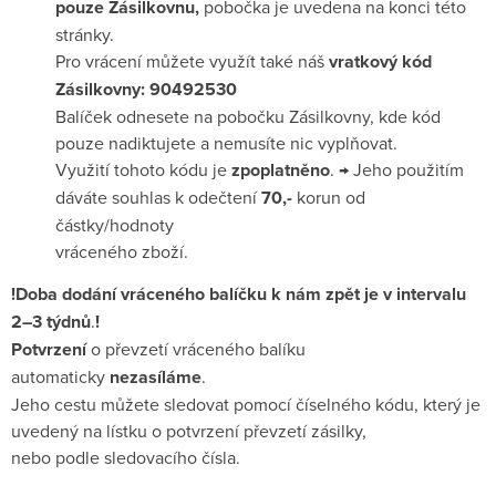
pouze
Zásilkovnu,
pobočka je uvedena na konci této
stránky.
Pro vrácení můžete využít také náš
vratkový kód
Zásilkovny: 90492530
Balíček odnesete na pobočku Zásilkovny, kde kód
pouze nadiktujete a nemusíte nic vyplňovat.
Využití tohoto kódu je
zpoplatněno
.
→ Jeho použitím
dáváte souhlas k odečtení
70,-
korun od
částky/hodnoty
vráceného zboží.
!Doba dodání vráceného balíčku k nám zpět je v intervalu
2–3 týdnů
.
!
Potvrzení
o převzetí vráceného balíku
automaticky
nezasíláme
.
Jeho cestu můžete sledovat pomocí číselného kódu, který je
uvedený na lístku o potvrzení převzetí zásilky,
nebo podle sledovacího čísla.