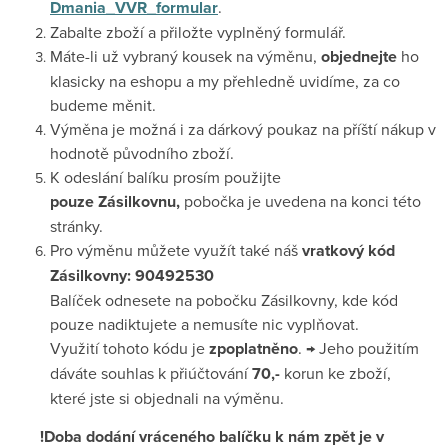
Dmania_VVR_formular
.
Zabalte zboží a přiložte vyplněný formulář.
Máte-li už vybraný kousek na výměnu,
objednejte
ho
klasicky na eshopu a my přehledně uvidíme, za co
budeme měnit.
Výměna je možná i za dárkový poukaz na příští nákup v
hodnotě původního zboží.
K odeslání balíku prosím použijte
pouze
Zásilkovnu,
pobočka je uvedena na konci této
stránky.
Pro výměnu můžete využít také náš
vratkový
kód
Zásilkovny: 90492530
Balíček odnesete na pobočku Zásilkovny, kde kód
pouze nadiktujete a nemusíte nic vyplňovat.
Využití tohoto kódu je
zpoplatněno
. → Jeho použitím
dáváte souhlas k přiúčtování
70,-
korun ke zboží,
které jste si objednali na výměnu.
!Doba dodání vráceného balíčku k nám zpět je v