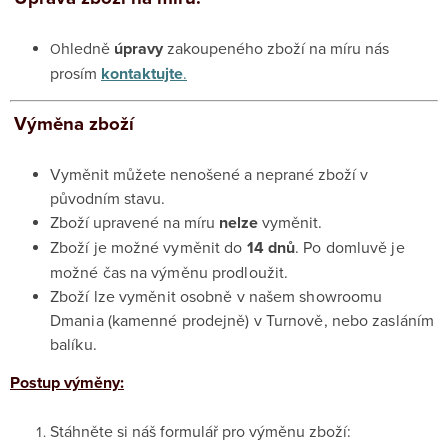
hledně
úpravy
zakoupeného zboží na míru nás
O
prosím
kontaktujte
.
Výměna zboží
Vyměnit můžete nenošené a neprané zboží v
původním stavu.
Zboží upravené na míru
nelze
vyměnit.
Z
boží je možné vyměnit do
14 dnů
. Po domluvě je
možné čas na výměnu prodloužit.
Z
boží lze vyměnit osobně v našem showroomu
Dmania (kamenné prodejně) v Turnově, nebo zasláním
balíku.
Postup výměny:
Stáhněte si náš formulář pro výměnu zboží: