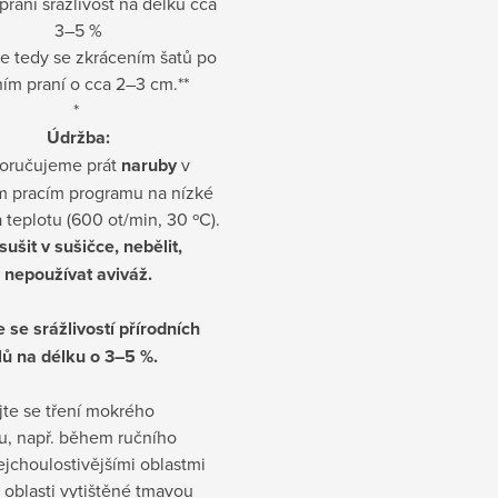
praní srážlivost na délku cca
3–5 %
te tedy se zkrácením šatů po
ím praní o cca 2–3 cm.**
*
Údržba:
oručujeme prát
naruby
v
m pracím programu na nízké
 teplotu (600 ot/min, 30 ºC).
ušit v sušičce, nebělit,
nepoužívat aviváž.
e se srážlivostí přírodních
lů na délku o 3–5 %.
jte se tření mokrého
u, např. během ručního
ejchoulostivějšími oblastmi
 oblasti vytištěné tmavou