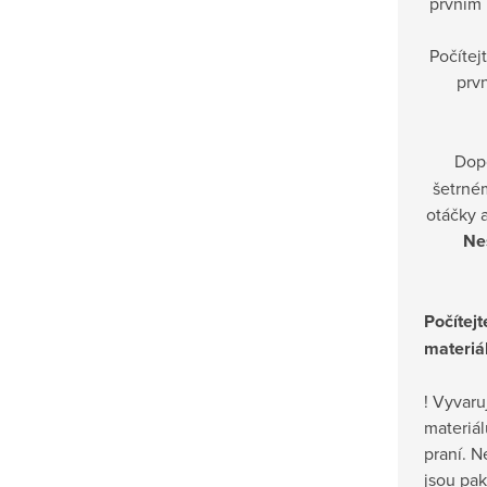
prvním 
Počítej
prvn
Dop
šetrné
otáčky a
Nes
Počítejt
materiá
! Vyvaru
materiál
praní. N
jsou pak