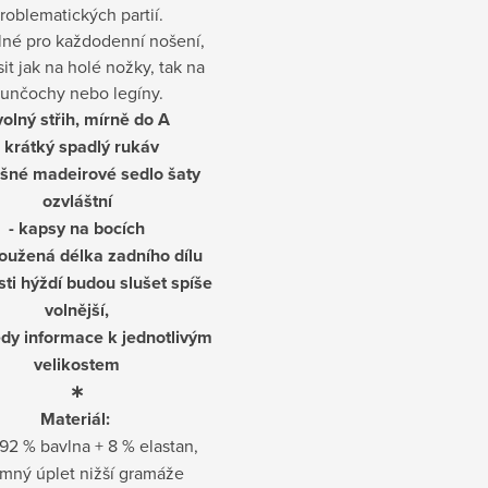
roblematických partií.
né pro každodenní nošení,
sit jak na holé nožky, tak na
unčochy nebo legíny.
volný střih, mírně do A
- krátký spadlý rukáv
ušné madeirové sedlo šaty
ozvláštní
- kapsy na bocích
loužená délka zadního dílu
asti hýždí budou slušet spíše
volnější,
edy informace k jednotlivým
velikostem
∗
Materiál:
92 % bavlna + 8 % elastan,
emný úplet nižší gramáže