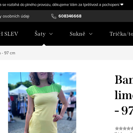
ra se rozbíhá do plného provozu, děkujeme Vám za tprělivost a pochopení ❤
y osobních údajů
Vrácení, výměna nebo úprava zboží na míru
608346668
H SLEV
Šaty
Sukně
Trička/t
a - 97 cm
Ban
lim
- 9