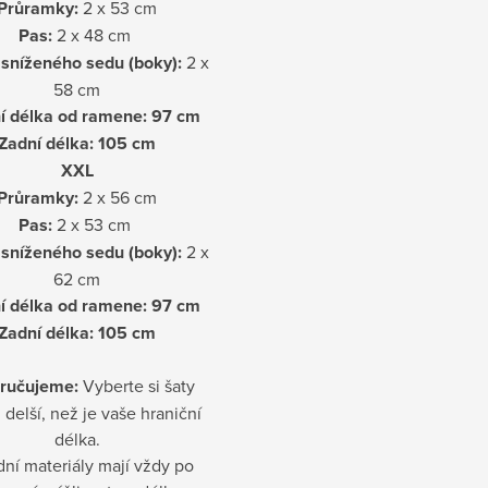
Průramky:
2 x 53 cm
Pas:
2 x 48 cm
sníženého sedu (boky):
2 x
58 cm
í délka od ramene: 97
cm
Zadní délka: 105 cm
XXL
Průramky:
2 x 56 cm
Pas:
2 x 53 cm
sníženého sedu (boky):
2 x
62 cm
í délka od ramene: 97 cm
Zadní délka: 105 cm
ručujeme:
Vyberte si šaty
 delší, než je vaše hraniční
délka.
dní materiály mají vždy po