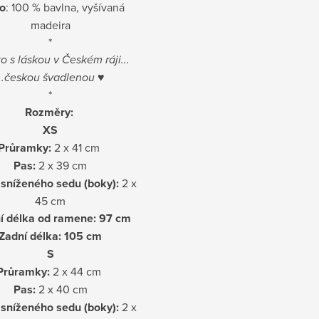
o
: 100 % bavlna, vyšívaná
madeira
*
o s láskou v Českém ráji...
...českou švadlenou
♥
*
Rozměry:
XS
Průramky:
2 x 41 cm
Pas:
2 x 39 cm
sníženého sedu (boky):
2 x
45 cm
í délka od ramene: 97 cm
Zadní délka: 105 cm
S
Průramky:
2 x 44 cm
Pas:
2 x 40 cm
sníženého sedu (boky):
2 x