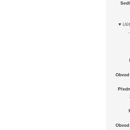
Sedl
♥
Ušit
Obvod 
Předn
Obvod 