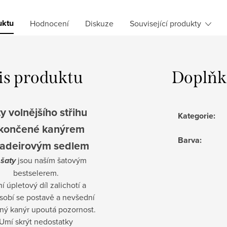
uktu
Hodnocení
Diskuze
Související produkty
is produktu
Doplňk
y volnějšího střihu
Kategorie
:
končené kanýrem
Barva
:
adeirovým sedlem
 šaty
jsou naším šatovým
bestselerem.
í úpletový díl zalichotí a
sobí se postavě a nevšední
ný kanýr upoutá pozornost.
Umí skrýt nedostatky