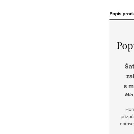
Popis prod
Pop
Šat
za
s m
Mia
Horn
přizpů
nařase