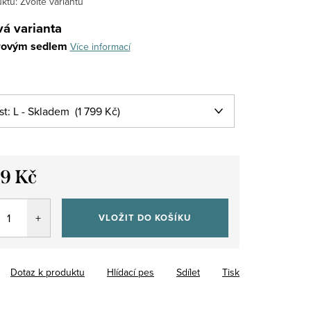
ktu:
Zvolte variantu
á varianta
rovým sedlem
Více informací
99 Kč
VLOŽIT DO KOŠÍKU
Dotaz k produktu
Hlídací pes
Sdílet
Tisk