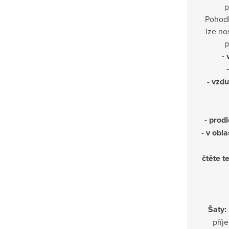
p
Pohodl
lze no
p
- 
- vzd
- prod
- v obl
čtěte t
Šaty:
příj