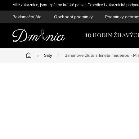
Přejít
Milé zákaznice, jsme zpět po krátké pauze. Expedice i zákaznická podpo
na
Reklamační řád
Obchodní podmínky
Podmínky ochran
obsah
48 HODIN ŽHAVÝC
Šaty
Banánově žluté s limeta madeirou - Mi
Domů
P
o
s
t
r