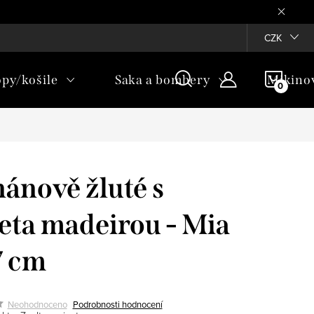
Věrnostní program ♥
CZK
NÁKU
opy/košile
Saka a bombery
Mikino
KOŠÍ
ánově žluté s
eta madeirou - Mia
7 cm
Neohodnoceno
Podrobnosti hodnocení