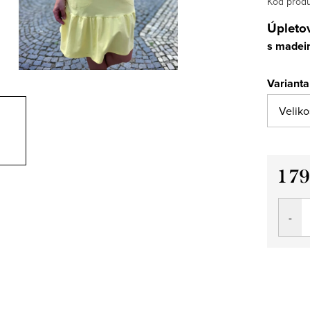
Kód produ
Úpletov
s madei
Varianta
1 7
Měrná
cena: