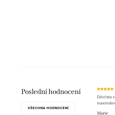
O
v
l
á
d
a
c
Poslední hodnocení
í
Děvčata v
p
maximálně
VŠECHNA HODNOCENÍ
r
Marie