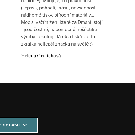
nabídce!). Miluji jejich praktičnost
(kapsy!), pohodlí, krásu, nevšednost,
nádherné tisky, přírodní materiály...
Moc si vážím žen, které za Dmanii stojí
- jsou čestné, nápomocné, řeší etiku
výroby i ekologii látek a tisků. Je to
zkrátka nejlepší značka na světě :)
Helena Grulichová
PŘIHLÁSIT SE