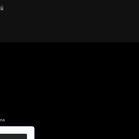
jů
 na