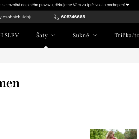
ra se rozbíhá do plného provozu, děkujeme Vám za tprělivost a pochopení ❤
y osobních údajů
Vrácení, výměna nebo úprava zboží na míru
608346668
H SLEV
Šaty
Sukně
Trička/t
men