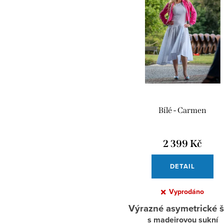
Bílé - Carmen
2 399 Kč
DETAIL
Vyprodáno
Výrazné asymetrické š
s madeirovou sukní