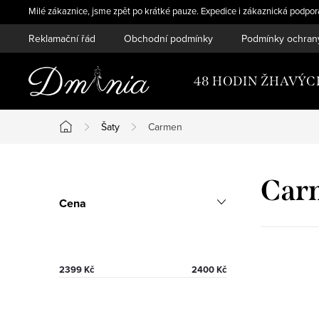
Přejít
Milé zákaznice, jsme zpět po krátké pauze. Expedice i zákaznická podpo
na
Reklamační řád
Obchodní podmínky
Podmínky ochran
obsah
48 HODIN ŽHAVÝC
Šaty
Carmen
Domů
P
Car
Cena
o
s
t
2399
Kč
2400
Kč
r
V