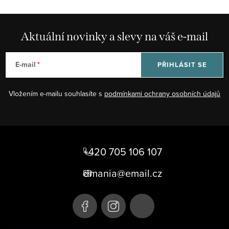
Aktuální novinky a slevy na váš e-mail
E-mail
PŘIHLÁSIT SE
Vložením e-mailu souhlasíte s
podmínkami ochrany osobních údajů
Z
á
+420 705 106 107
p
dmania@email.cz
a
t
í