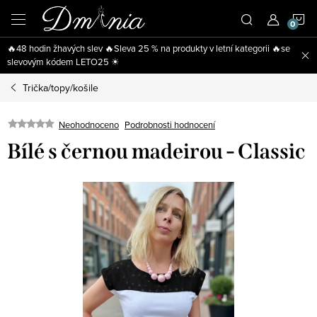
Přejít
N
na
obsah
🔥48 hodin žhavých slev 🔥Sleva 25 % na produkty v letní kategorii 🔥se
K
slevovým kódem LETO25 ☀
Trička/topy/košile
Neohodnoceno
Podrobnosti hodnocení
Bílé s černou madeirou - Classic