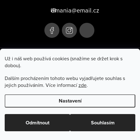
p
dmania@email.cz
a
t
í
+420 705 106 107
Už i náš web používá cookies (snažíme se držet krok s
dobou).
Hluboká 285
Po–Pá 10:00–17:00
Turnov 511 01
So 9:00–11:00
Dalším procházením tohoto webu vyjadřujete souhlas s
jejich používáním. Více informací
zde
.
Informace pro vás
Nastavení
Copyright 2026
Dmania
. Všechna práva vyhrazena.
Odmítnout
Souhlasím
Vytvořil Shoptet