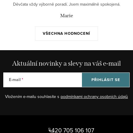
Děvčata vždy výborně poradí. Jsem maximálně spokojená.
Marie
VŠECHNA HODNOCENÍ
Aktuální novinky a slevy na váš e-mail
E-mail
PŘIHLÁSIT SE
Vložením e-mailu souhlasíte s
podmínkami ochrany osobních údajů
Z
á
+420 705 106 107