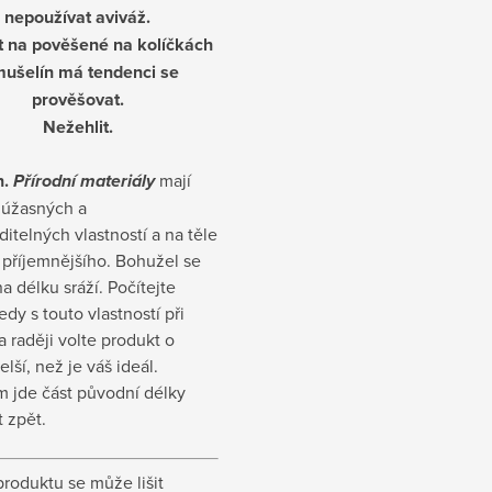
nepoužívat aviváž.
t na pověšené na kolíčkách
mušelín má tendenci se
prověšovat.
Nežehlit.
.
Přírodní materiály
mají
 úžasných a
itelných vlastností a na těle
 příjemnějšího. Bohužel se
a délku sráží. Počítejte
edy s touto vlastností při
 raději volte produkt o
elší, než je váš ideál.
m jde část původní délky
t zpět.
produktu se může lišit