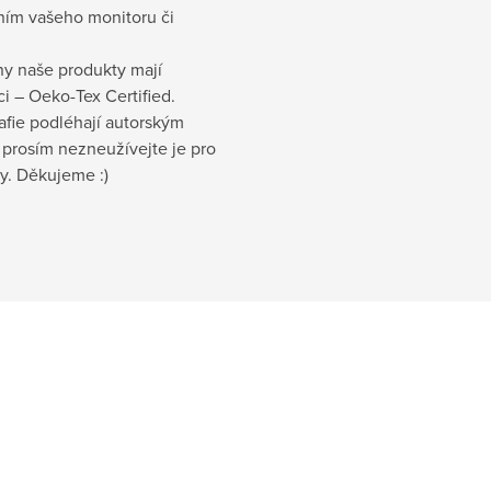
ním vašeho monitoru či
.
ny naše produkty mají
aci – Oeko-Tex Certified.
afie podléhají autorským
 prosím nezneužívejte je pro
y. Děkujeme :)