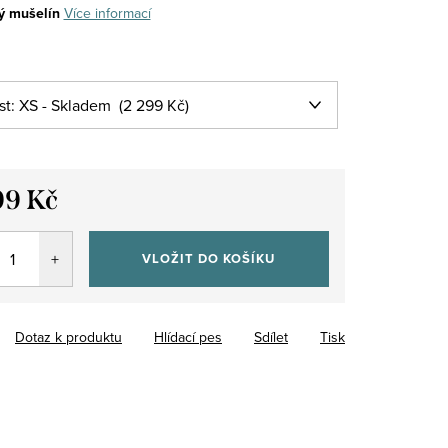
ý mušelín
Více informací
99 Kč
VLOŽIT DO KOŠÍKU
Dotaz k produktu
Hlídací pes
Sdílet
Tisk