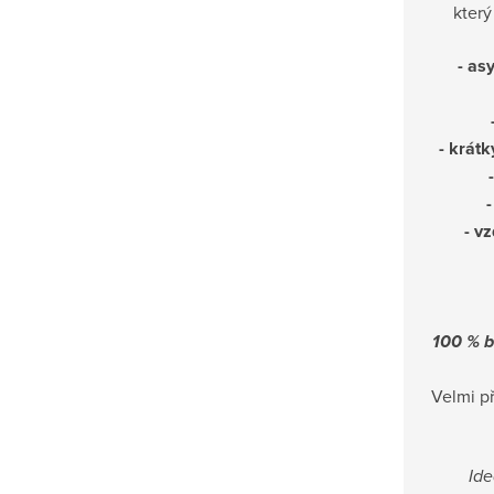
který
- as
- krátk
-
- v
100 % b
Velmi př
Ide