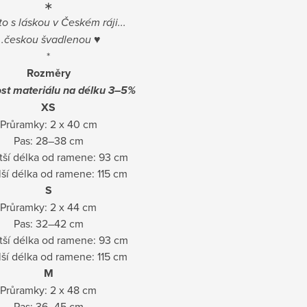
∗
o s láskou v Českém ráji...
...českou švadlenou
♥
*
Rozměry
ost materiálu na délku 3–5%
XS
Průramky: 2 x 40 cm
Pas: 28–38 cm
tší délka od ramene: 93 cm
ší délka od ramene: 115 cm
S
Průramky: 2 x 44 cm
Pas: 32–42 cm
tší délka od ramene: 93 cm
ší délka od ramene: 115 cm
M
Průramky: 2 x 48 cm
Pas: 36–45 cm