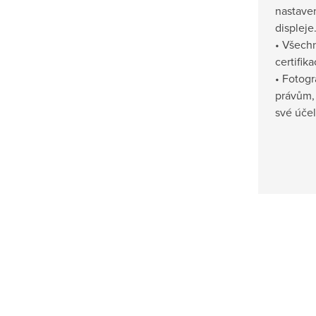
nastave
displeje
• Všech
certifik
• Fotogr
právům,
své účel