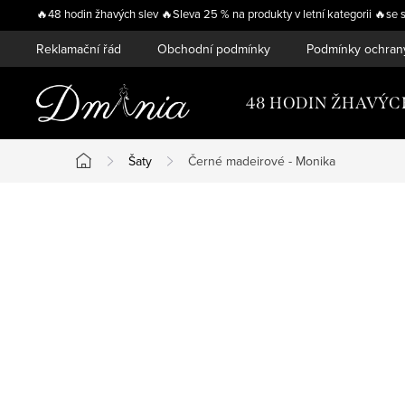
Přejít
🔥48 hodin žhavých slev 🔥Sleva 25 % na produkty v letní kategorii 
na
Reklamační řád
Obchodní podmínky
Podmínky ochran
obsah
48 HODIN ŽHAVÝC
Šaty
Černé madeirové - Monika
Domů
P
o
s
t
r