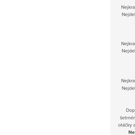
Nejkra
Nejdel
Nejkra
Nejdel
Nejkra
Nejdel
Dop
šetrné
otáčky a
Nes