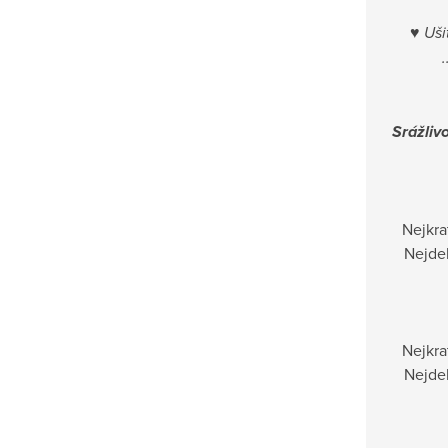
♥
Ušit
Srážliv
Nejkra
Nejdel
Nejkra
Nejdel