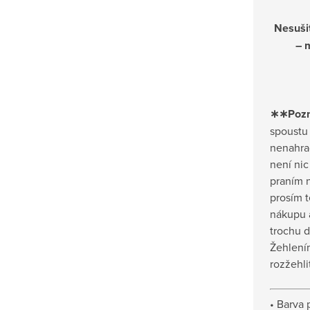
Nesuši
– 
∗∗Pozn
spoustu
nenahrad
není nic
praním n
prosím t
nákupu a
trochu d
Žehlení
rozžehli
• Barva 