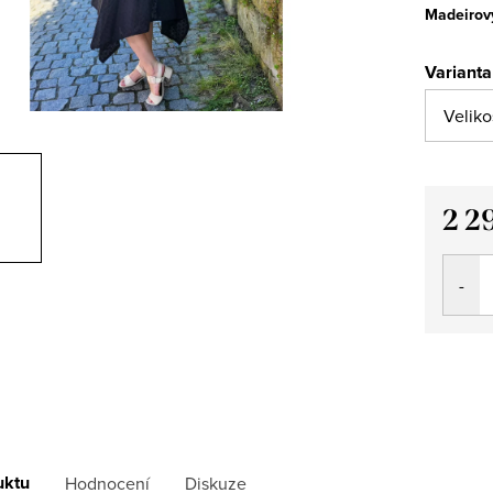
Madeirov
Varianta
2 2
Měrná
cena:
uktu
Hodnocení
Diskuze