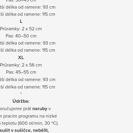
tší délka od ramene: 93 cm
ší délka od ramene: 115 cm
L
Průramky: 2 x 52 cm
Pas: 40–50 cm
tší délka od ramene: 93 cm
ší délka od ramene: 115 cm
XL
Průramky: 2 x 56 cm
Pas: 45–55 cm
tší délka od ramene: 93 cm
ší délka od ramene: 115 cm
*
Údržba:
oručujeme prát
naruby
v
m pracím programu na nízké
 teplotu (600 ot/min, 30 ºC).
ušit v sušičce, nebělit,