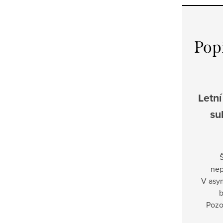
Pop
Letní
su
Š
nep
V asym
b
Pozo