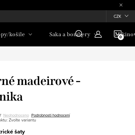
Věrnostní program ♥
CZK
NÁKU
opy/košile
Saka a bombery
Mikino
KOŠÍ
né madeirové -
nika
Neohodnoceno
Podrobnosti hodnocení
ktu:
Zvolte variantu
rické šaty