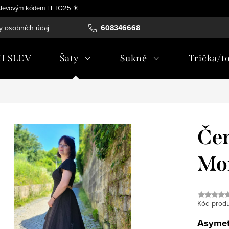
se slevovým kódem LETO25 ☀
y osobních údajů
Vrácení, výměna nebo úprava zboží na míru
608346668
H SLEV
Šaty
Sukně
Trička/t
Čer
Mo
Kód produ
Asymet