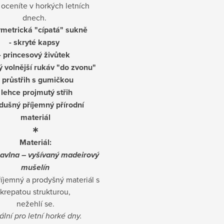
 oceníte v horkých letních
dnech.
ymetrická "cípatá" sukně
- skryté kapsy
- princesový živůtek
ý volnější rukáv "do zvonu"
- průstřih s gumičkou
 lehce projmutý střih
zdušný příjemný přírodní
materiál
∗
Materiál:
avlna – vyšívaný madeirový
mušelín
íjemný a prodyšný materiál s
krepatou strukturou,
nežehlí se.
ální pro letní horké dny.