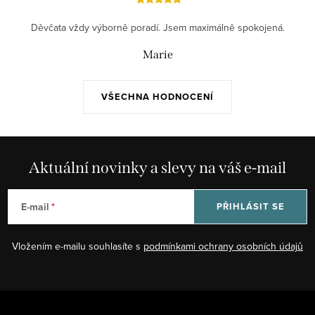
Děvčata vždy výborně poradí. Jsem maximálně spokojená.
Marie
VŠECHNA HODNOCENÍ
Aktuální novinky a slevy na váš e-mail
E-mail
PŘIHLÁSIT SE
Vložením e-mailu souhlasíte s
podmínkami ochrany osobních údajů
Z