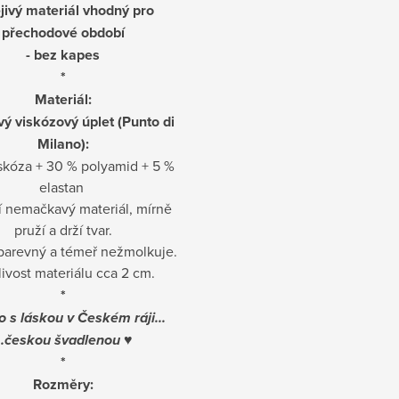
ejivý materiál vhodný pro
přechodové období
- bez kapes
*
Materiál:
ý viskózový úplet (Punto di
Milano):
skóza + 30 % polyamid + 5 %
elastan
 nemačkavý materiál, mírně
pruží a drží tvar.
obarevný a témeř nežmolkuje.
livost materiálu cca 2 cm.
*
o s láskou v Českém ráji...
..českou švadlenou
♥
*
Rozměry: