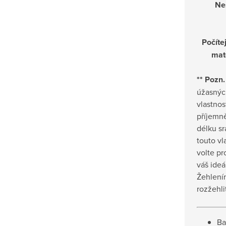
Nes
Počítej
mat
** Pozn.
úžasnýc
vlastnos
příjemn
délku sr
touto vl
volte pr
váš ideá
Žehlení
rozžehli
Ba