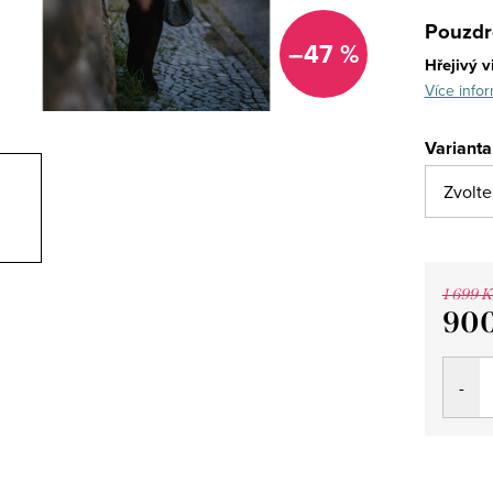
Pouzdr
–47 %
Hřejivý v
Více infor
Varianta
1 699 K
900
Měrná
cena: