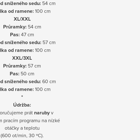
d sníženého sedu:
54 cm
lka od ramene:
100 cm
XL/XXL
Průramky:
54 cm
Pas:
47 cm
d sníženého sedu:
57 cm
lka od ramene:
100 cm
XXL/3XL
Průramky:
57 cm
Pas:
50 cm
d sníženého sedu:
60 cm
lka od ramene:
100 cm
*
Údržba:
oručujeme prát
naruby
v
m pracím programu na nízké
otáčky a teplotu
(600 ot/min, 30 ºC).