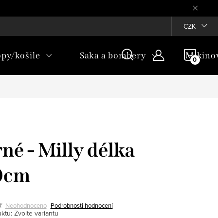
Věrnostní program ♥
CZK
NÁKU
opy/košile
Saka a bombery
Mikino
KOŠÍ
né - Milly délka
0cm
Neohodnoceno
Podrobnosti hodnocení
ktu:
Zvolte variantu