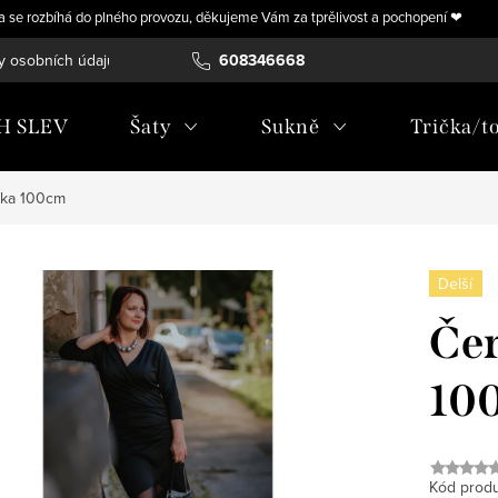
ra se rozbíhá do plného provozu, děkujeme Vám za tprělivost a pochopení ❤
y osobních údajů
Vrácení, výměna nebo úprava zboží na míru
608346668
H SLEV
Šaty
Sukně
Trička/t
élka 100cm
Delší
Čer
10
Kód produ