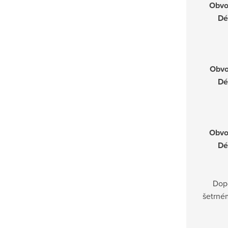
Obvo
Dé
Obvo
Dé
Obvo
Dé
Dop
šetrné