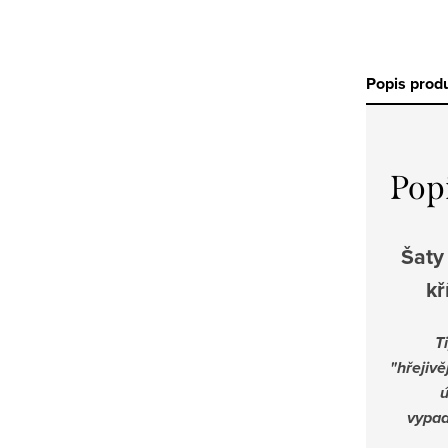
Popis prod
Pop
Šaty
kř
T
"hřejivě
ú
vypad