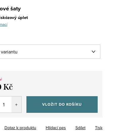
ové šaty
iskózový úplet
mací
č
 Kč
VLOŽIT DO KOŠÍKU
Dotaz k produktu
Hlídací pes
Sdílet
Tisk