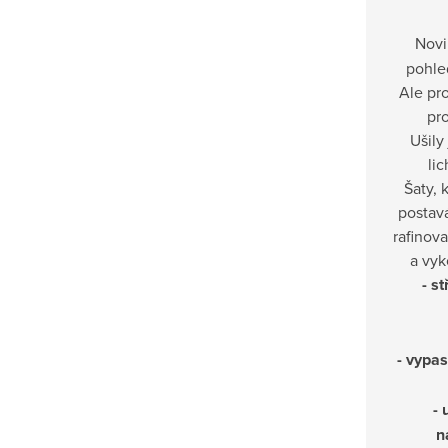
Nov
pohled
Ale pro
pr
Ušily
lic
Šaty, 
postavá
rafinov
a vyk
- s
- vypa
-
n