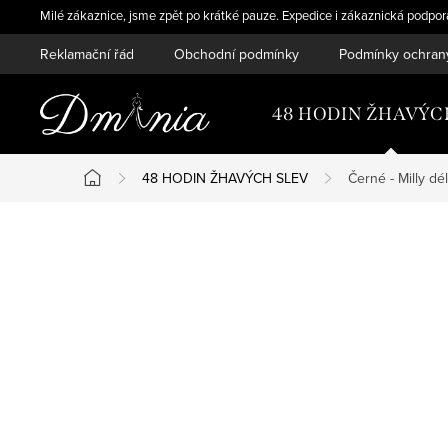
Přejít
Milé zákaznice, jsme zpět po krátké pauze. Expedice i zákaznická podpo
na
Reklamační řád
Obchodní podmínky
Podmínky ochran
obsah
48 HODIN ŽHAVÝC
48 HODIN ŽHAVÝCH SLEV
Černé - Milly d
Domů
P
o
s
t
r