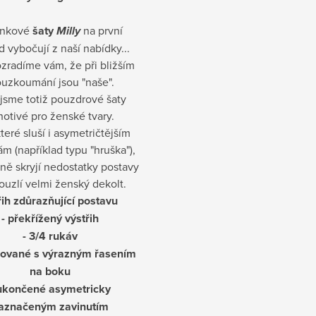
inkové
šaty
Milly
na první
 vybočují z naší nabídky...
zradíme vám, že při bližším
ouzkoumání jsou "naše".
 jsme totiž pouzdrové šaty
hotivé pro ženské tvary.
které sluší i asymetričtějším
m (například typu "hruška"),
aně skryjí nedostatky postavy
ouzlí velmi ženský dekolt.
třih zdůrazňující postavu
- překřížený výstřih
- 3/4 rukáv
sované s
výrazným řasením
na boku
 ukončené asymetricky
aznačeným zavinutím