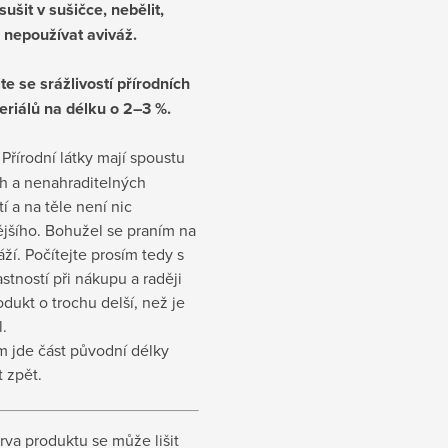
ušit v sušičce, nebělit,
nepoužívat aviváž.
te se srážlivostí přírodních
eriálů na délku o 2–3 %.
Přírodní látky mají spoustu
h a nenahraditelných
tí a na těle není nic
ějšího. Bohužel se praním na
áží. Počítejte prosím tedy s
astností při nákupu a raději
odukt o trochu delší, než je
l.
m jde část původní délky
t zpět.
rva produktu se může lišit