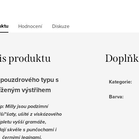
uktu
Hodnocení
Diskuze
is produktu
Doplňk
 pouzdrového typu s
Kategorie
:
íženým výstřihem
Barva
:
ip: Milly jsou podzimní
jší"šaty, ušité z viskózového
pletu vyšší gramáže,
ají skvěle s punčochami i
černými legínami.