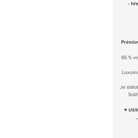
- hř
Prémiov
65 % vi
Luxusní
Je stál
Sráž
♥
Ušit
.