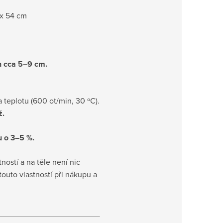
 x 54 cm
h cca 5–9 cm.
teplotu (600 ot/min, 30 ºC).
ž.
u o 3–5 %.
ostí a na těle není nic
touto vlastností při nákupu a