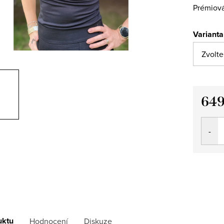
Prémiová
Varianta
649
Měrná
cena:
uktu
Hodnocení
Diskuze