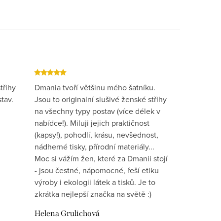
třihy
Dmania tvoří většinu mého šatníku.
tav.
Jsou to originalní slušivé ženské střihy
na všechny typy postav (více délek v
nabídce!). Miluji jejich praktičnost
(kapsy!), pohodlí, krásu, nevšednost,
nádherné tisky, přírodní materiály...
Moc si vážím žen, které za Dmanii stojí
- jsou čestné, nápomocné, řeší etiku
výroby i ekologii látek a tisků. Je to
zkrátka nejlepší značka na světě :)
Helena Grulichová