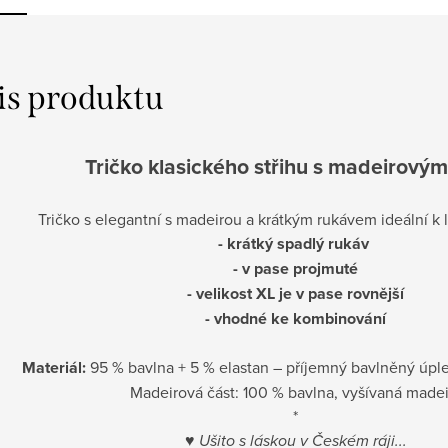
is produktu
Tričko klasického střihu s madeirovým
Tričko s elegantní s madeirou a krátkým rukávem ideální k 
- krátký spadlý rukáv
- v pase projmuté
- velikost XL je v pase rovnější
- vhodné ke kombinování
Materiál:
95 % bavlna + 5 % elastan – příjemný bavlněný úple
Madeirová část: 100 % bavlna, vyšívaná madei
*
♥
Ušito s láskou v Českém ráji...