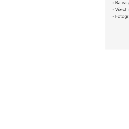
• Barva 
• Všechn
• Fotogr