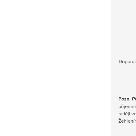
Doporu
Pozn.
P
příjemně
raději v
Žehlením