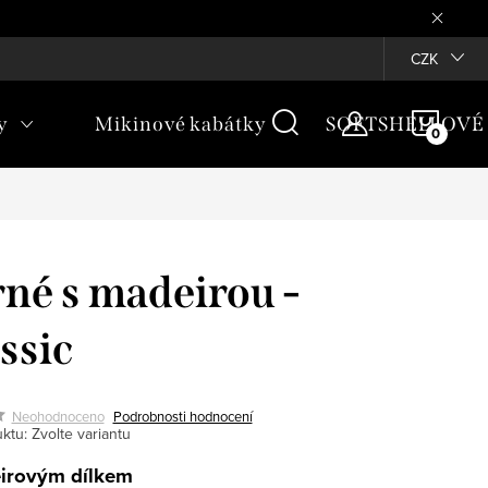
Věrnostní program ♥
CZK
NÁKU
y
Mikinové kabátky
SOFTSHELLOVÉ
KOŠÍ
né s madeirou -
ssic
Neohodnoceno
Podrobnosti hodnocení
ktu:
Zvolte variantu
irovým dílkem