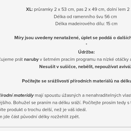
XL:
průramky 2 x 53 cm, pas 2 x 49 cm, dolní lem 2
Délka od ramenního švu 56 cm
Délka madeirového dílu: 15 cm
Míry jsou uvedeny nenatažené, úplet se poddá o dalšíc
*
Údržba:
čujeme prát
naruby
v šetrném pracím programu na nízké otáčky a 
Nesušit v sušičce, nebělit, nepoužívat avivá
Počítejte se srážlivostí přírodních materiálů na délk
řírodní materiály
mají spoustu úžasných a nenahraditelných vlastn
jšího. Bohužel se praním na délku sráží. Počítejte prosím tedy s 
olte produkt o trochu delší, než je váš ideál.
 jde část původní délky rozžehlit zpět.