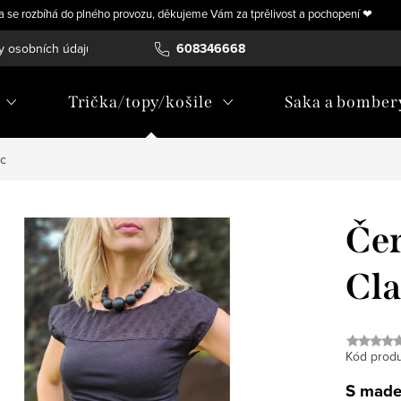
ra se rozbíhá do plného provozu, děkujeme Vám za tprělivost a pochopení ❤
y osobních údajů
Vrácení, výměna nebo úprava zboží na míru
608346668
Trička/topy/košile
Saka a bomber
ic
Čer
Cla
Kód produ
S made