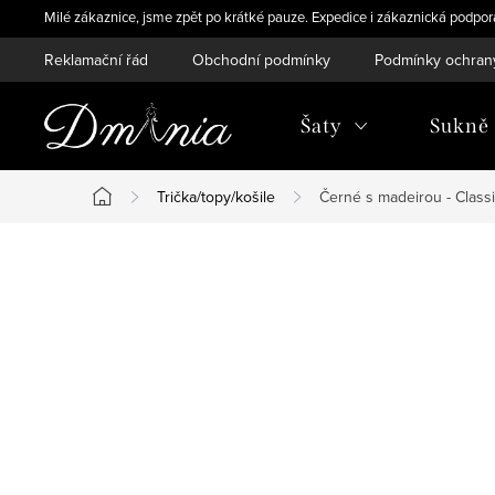
Přejít
Milé zákaznice, jsme zpět po krátké pauze. Expedice i zákaznická podpo
na
Reklamační řád
Obchodní podmínky
Podmínky ochran
obsah
Šaty
Sukně
Trička/topy/košile
Černé s madeirou - Class
Domů
P
o
s
t
r