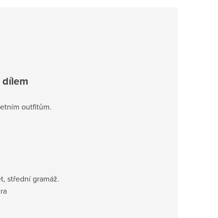
 dílem
letním outfitům.
t, střední gramáž.
ra