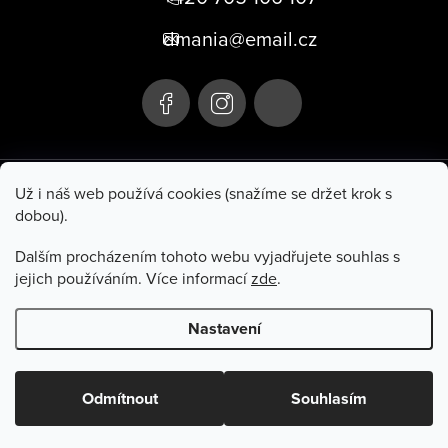
p
dmania@email.cz
a
t
í
+420 705 106 107
Už i náš web používá cookies (snažíme se držet krok s
dobou).
Hluboká 285
Po–Pá 10:00–17:00
Turnov 511 01
So 9:00–11:00
Dalším procházením tohoto webu vyjadřujete souhlas s
jejich používáním. Více informací
zde
.
Informace pro vás
Nastavení
Copyright 2026
Dmania
. Všechna práva vyhrazena.
Odmítnout
Souhlasím
Vytvořil Shoptet