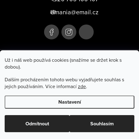
p
dmania@email.cz
a
t
í
+420 705 106 107
Už i náš web používá cookies (snažíme se držet krok s
dobou).
Hluboká 285
Po–Pá 10:00–17:00
Turnov 511 01
So 9:00–11:00
Dalším procházením tohoto webu vyjadřujete souhlas s
jejich používáním. Více informací
zde
.
Informace pro vás
Nastavení
Copyright 2026
Dmania
. Všechna práva vyhrazena.
Odmítnout
Souhlasím
Vytvořil Shoptet