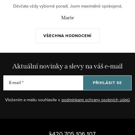
Děvčata vždy výborně poradí. Jsem maximálně spokojená.
Marie
VŠECHNA HODNOCENÍ
Aktuální novinky a slevy na váš e-mail
E-mail
PŘIHLÁSIT SE
Vložením e-mailu souhlasíte s
podmínkami ochrany osobních údajů
Z
á
+420 705 106 107