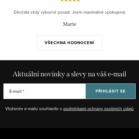
Děvčata vždy výborně poradí. Jsem maximálně spokojená.
Marie
VŠECHNA HODNOCENÍ
Aktuální novinky a slevy na váš e-mail
E-mail
PŘIHLÁSIT SE
Vložením e-mailu souhlasíte s
podmínkami ochrany osobních údajů
Z