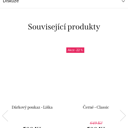
Diskuze
Související produkty
-22 %
Dárkový poukaz - Liška
Černé - Classic
649 Kč