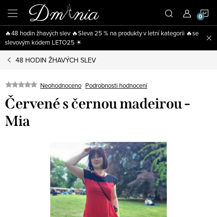
Přejít
N
na
obsah
🔥48 hodin žhavých slev 🔥Sleva 25 % na produkty v letní kategorii 🔥se
K
slevovým kódem LETO25 ☀
48 HODIN ŽHAVÝCH SLEV
Neohodnoceno
Podrobnosti hodnocení
Červené s černou madeirou -
Mia