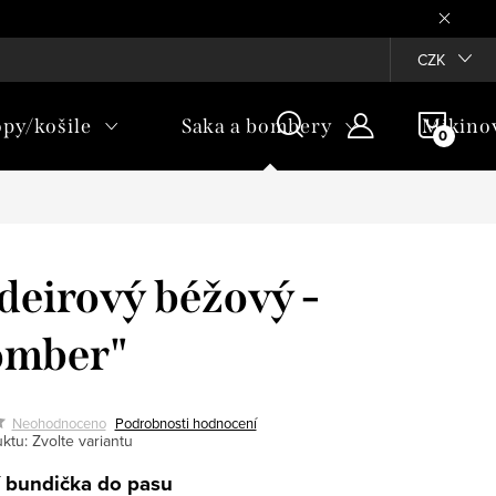
Věrnostní program ♥
CZK
NÁKU
opy/košile
Saka a bombery
Mikino
KOŠÍ
eirový béžový -
omber"
Neohodnoceno
Podrobnosti hodnocení
ktu:
Zvolte variantu
í bundička do pasu