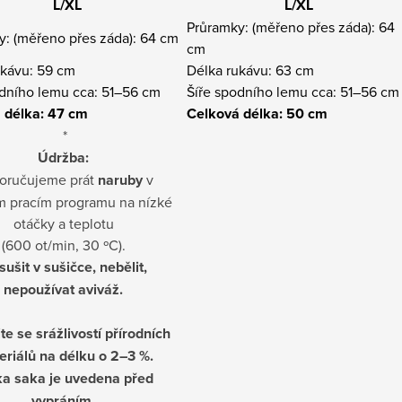
L/XL
L/XL
Průramky: (měřeno přes záda): 64
y: (měřeno přes záda): 64 cm
cm
ukávu: 59 cm
Délka rukávu: 63 cm
odního lemu cca: 51–56 cm
Šíře spodního lemu cca: 51–56 cm
 délka: 47 cm
Celková délka: 50 cm
*
Údržba:
oručujeme prát
naruby
v
m pracím programu na nízké
otáčky a teplotu
(600 ot/min, 30 ºC).
ušit v sušičce, nebělit,
nepoužívat aviváž.
te se srážlivostí přírodních
eriálů na délku o 2–3 %.
ka saka je uvedena před
vypráním.