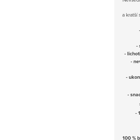
a kratší
-
- licho
- n
- ukon
- sna
- 
100 % 