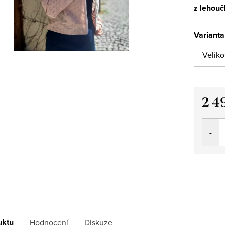
z lehouč
Varianta
2 4
Měrná
cena:
uktu
Hodnocení
Diskuze