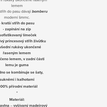
lemem
 střih do pasu dávají
bomberu
moderní šmrnc.
- kratší střih do pasu
- zapínání na zip
 sofistikovaný límeček
tivý princesový střih živůtku
evšední rukávy ukončené
řaseným lemem
čeno lemem, v zadní části
lemu je guma
dno se kombinuje se šaty,
sukněmi i kalhotami
100% přírodní materiál
*
Materiál:
bavlna
–
vyšívaný madeirový