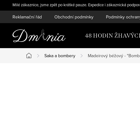
Přejít
Milé zákaznice, jsme zpět po krátké pauze. Expedice i zákaznická podpo
na
Reklamační řád
Obchodní podmínky
Podmínky ochran
obsah
48 HODIN ŽHAVÝC
Saka a bombery
Madeirový béžový - "Bomb
Domů
P
o
s
t
r