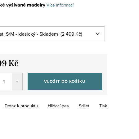
ké vyšívané madeiry
Více informací
99 Kč
VLOŽIT DO KOŠÍKU
Dotaz k produktu
Hlídací pes
Sdílet
Tisk