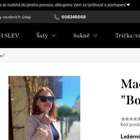
ra se rozbíhá do plného provozu, děkujeme Vám za tprělivost a pochopení ❤
y osobních údajů
Vrácení, výměna nebo úprava zboží na míru
608346668
H SLEV
Šaty
Sukně
Trička/t
er"
Mad
"B
Kód produ
Ležérn