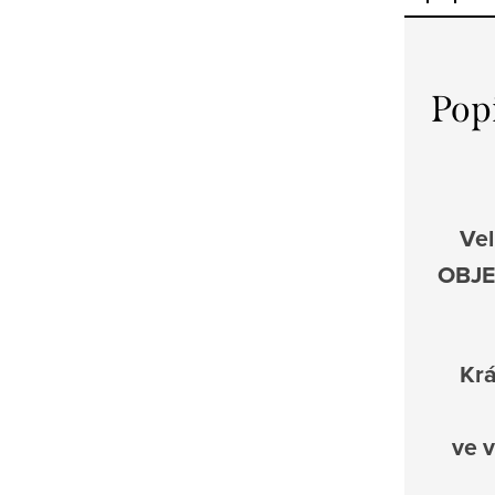
Pop
Vel
OBJE
Krá
ve 