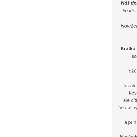
Náš tip
ke kla
Navržen
Krátká
so
ležé
Ideáln
kdy
ale cí
Vzdušný 
a prin
Nevšedn