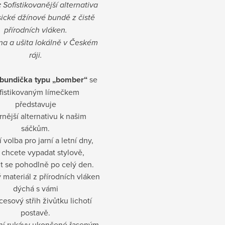
:
Sofistikovanější alternativa
sické džínové bundě z čistě
přírodních vláken.
a a ušita lokálně v Českém
ráji.
 bundička typu „bomber“
se
fistikovaným límečkem
představuje
rnější alternativu k našim
sáčkům.
í volba pro jarní a letní dny,
 chcete vypadat stylově,
tit se pohodlně po celý den.
materiál z přírodních vláken
dýchá s vámi
cesový střih živůtku lichotí
postavě.
í rukávy ukončené řaseným