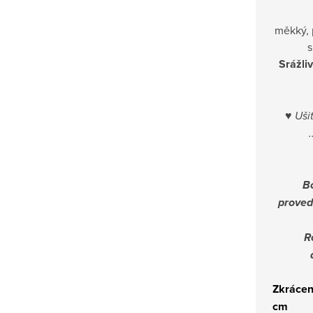
měkký, 
s
Srážli
♥
Ušit
B
proved
R
Zkrácen
cm