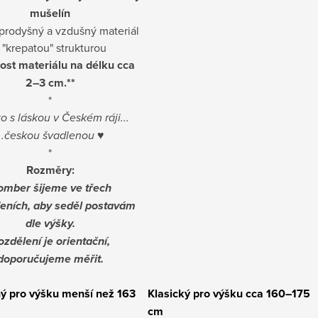
mušelín
prodyšný a vzdušný materiál
 "krepatou" strukturou
vost materiálu na délku cca
2–3 cm.**
*
o s láskou v Českém ráji...
...českou švadlenou
♥
*
Rozměry:
omber šijeme ve třech
eních, aby seděl postavám
dle výšky.
ozdělení je orientační,
doporučujeme měřit.
ý pro výšku menší než 163
Klasický pro výšku cca 160–175
cm