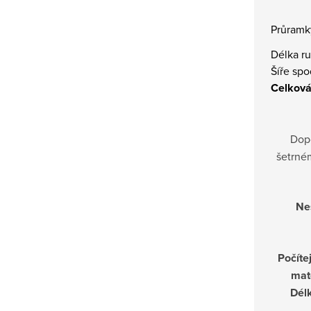
Průramk
Délka r
Šíře sp
Celková
Dop
šetrné
Nes
Počítej
mat
Dél