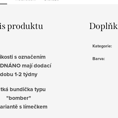
is produktu
Doplňk
Kategorie
:
ikosti s označením
Barva
:
DNÁNO mají dodací
dobu 1-2 týdny
tká bundička typu
"bomber"
variantě s límečkem