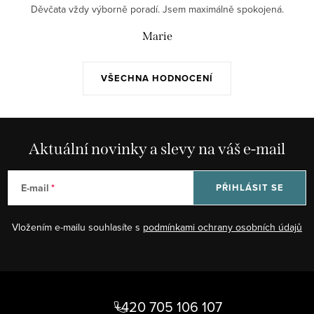
Děvčata vždy výborně poradí. Jsem maximálně spokojená.
Marie
VŠECHNA HODNOCENÍ
Aktuální novinky a slevy na váš e-mail
E-mail
PŘIHLÁSIT SE
Vložením e-mailu souhlasíte s
podmínkami ochrany osobních údajů
Z
á
+420 705 106 107