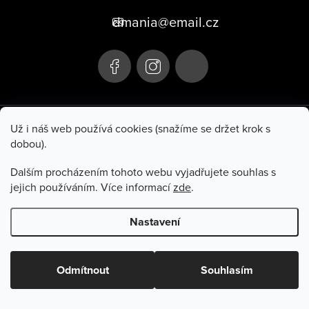
p
dmania@email.cz
a
t
í
+420 705 106 107
Už i náš web používá cookies (snažíme se držet krok s
dobou).
Hluboká 285
Po–Pá 10:00–17:00
Turnov 511 01
So 9:00–11:00
Dalším procházením tohoto webu vyjadřujete souhlas s
jejich používáním. Více informací
zde
.
Informace pro vás
Nastavení
Copyright 2026
Dmania
. Všechna práva vyhrazena.
Odmítnout
Souhlasím
Vytvořil Shoptet