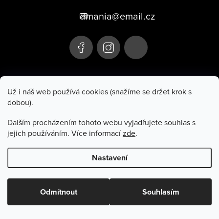
p
dmania@email.cz
a
t
í
+420 705 106 107
Už i náš web používá cookies (snažíme se držet krok s
dobou).
Hluboká 285
Po–Pá 10:00–17:00
Turnov 511 01
So 9:00–11:00
Dalším procházením tohoto webu vyjadřujete souhlas s
jejich používáním. Více informací
zde
.
Informace pro vás
Nastavení
Copyright 2026
Dmania
. Všechna práva vyhrazena.
Odmítnout
Souhlasím
Vytvořil Shoptet