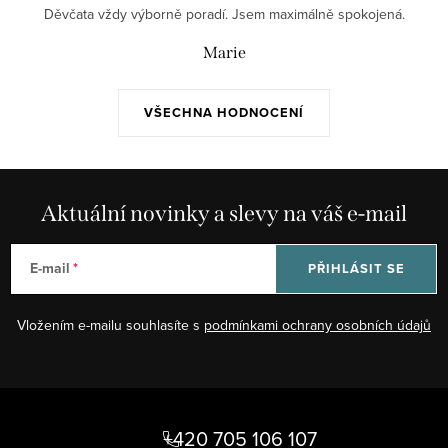
Děvčata vždy výborně poradí. Jsem maximálně spokojená.
Marie
VŠECHNA HODNOCENÍ
Aktuální novinky a slevy na váš e-mail
E-mail
PŘIHLÁSIT SE
Vložením e-mailu souhlasíte s
podmínkami ochrany osobních údajů
Z
á
+420 705 106 107