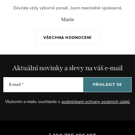
Děvčata vždy výborně poradí. Jsem maximálně spokojená.
Marie
VŠECHNA HODNOCENÍ
Aktuální novinky a slevy na váš e-mail
E-mail
PŘIHLÁSIT SE
Vložením e-mailu souhlasíte s
podmínkami ochrany osobních údajů
Z