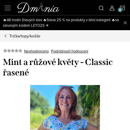
Přejít
N
na
obsah
🔥48 hodin žhavých slev 🔥Sleva 25 % na produkty v letní kategorii 🔥se
K
slevovým kódem LETO25 ☀
Trička/topy/košile
Neohodnoceno
Podrobnosti hodnocení
Mint a růžové květy - Classic
řasené