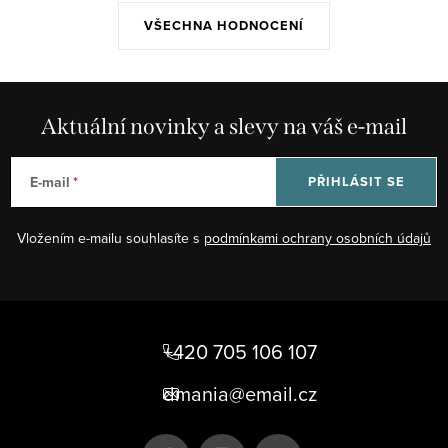
VŠECHNA HODNOCENÍ
Aktuální novinky a slevy na váš e-mail
E-mail
PŘIHLÁSIT SE
Vložením e-mailu souhlasíte s
podmínkami ochrany osobních údajů
Z
á
+420 705 106 107
p
dmania@email.cz
a