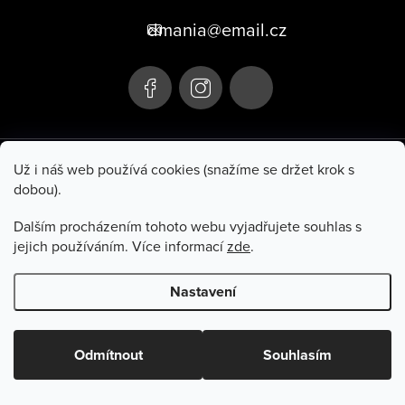
p
dmania@email.cz
a
t
í
+420 705 106 107
Už i náš web používá cookies (snažíme se držet krok s
dobou).
Hluboká 285
Po–Pá 10:00–17:00
Turnov 511 01
So 9:00–11:00
Dalším procházením tohoto webu vyjadřujete souhlas s
jejich používáním. Více informací
zde
.
Informace pro vás
Nastavení
Copyright 2026
Dmania
. Všechna práva vyhrazena.
Odmítnout
Souhlasím
Vytvořil Shoptet