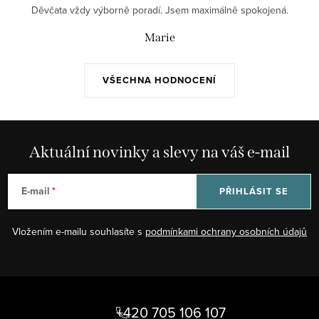
Děvčata vždy výborně poradí. Jsem maximálně spokojená.
Marie
VŠECHNA HODNOCENÍ
Aktuální novinky a slevy na váš e-mail
E-mail
PŘIHLÁSIT SE
Vložením e-mailu souhlasíte s
podmínkami ochrany osobních údajů
Z
á
+420 705 106 107