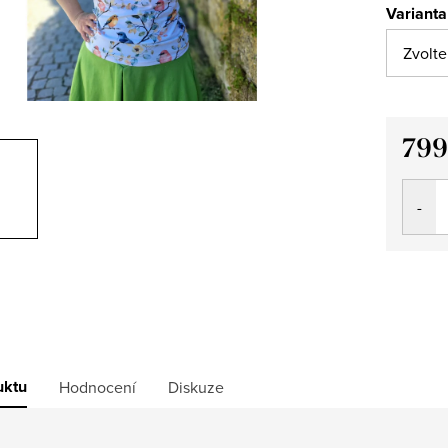
Varianta
799
Měrná
cena:
uktu
Hodnocení
Diskuze