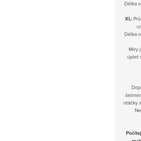
Délka 
XL:
Prů
cm
Délka 
Míry 
úplet 
Dop
šetrné
otáčky a
Ne
Počítej
mat