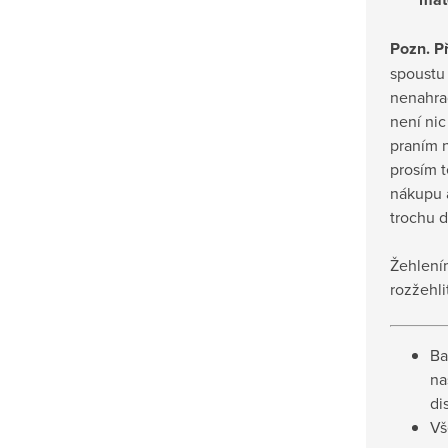
Pozn. Př
spoustu
nenahrad
není nic
praním n
prosím t
nákupu a
trochu d
Žehlení
rozžehli
Ba
na
di
Vš