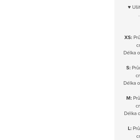
♥ Uši
XS:
Prů
c
Délka 
S:
Prů
cm
Délka 
M:
Prů
c
Délka 
L:
Prů
c