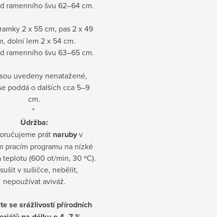
od ramenního švu 62–64 cm.
ramky 2 x 55 cm, pas 2 x 49
, dolní lem 2 x 54 cm.
od ramenního švu 63–65 cm.
jsou uvedeny nenatažené,
se poddá o dalších cca 5–9
cm.
*
Údržba:
oručujeme prát
naruby
v
m pracím programu na nízké
 teplotu (600 ot/min, 30 ºC).
sušit v sušičce, nebělit,
nepoužívat aviváž.
te se srážlivostí přírodních
eriálů na délku o 4–7 %.