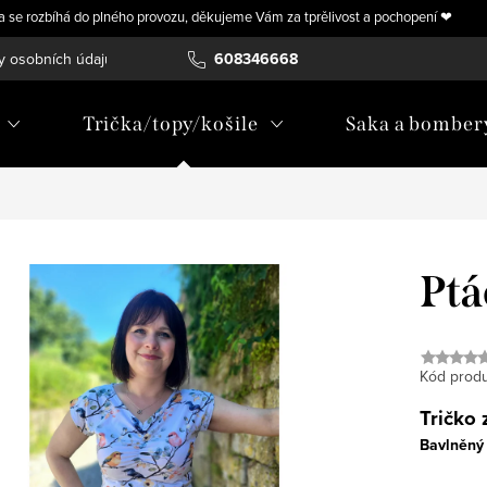
ra se rozbíhá do plného provozu, děkujeme Vám za tprělivost a pochopení ❤
y osobních údajů
Vrácení, výměna nebo úprava zboží na míru
608346668
Trička/topy/košile
Saka a bomber
Ptá
Kód produ
Tričko
Bavlněný 