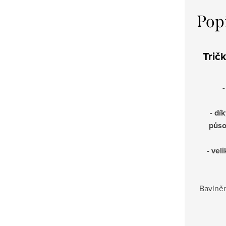
Pop
Trič
- dí
působ
- vel
Bavlněn