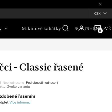
Věrnostní program ♥
CZK
NÁKU
y
Mikinové kabátky
SOFTSHELLOVÉ
KOŠÍ
čci - Classic řasené
Neohodnoceno
Podrobnosti hodnocení
ktu:
Zvolte variantu
 zdobené řasením
úplet
Více informací