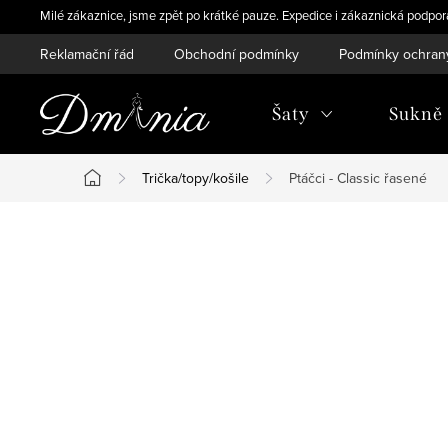
Přejít
Milé zákaznice, jsme zpět po krátké pauze. Expedice i zákaznická podpo
na
Reklamační řád
Obchodní podmínky
Podmínky ochran
obsah
Šaty
Sukně
Trička/topy/košile
Ptáčci - Classic řasené
Domů
P
o
s
t
r