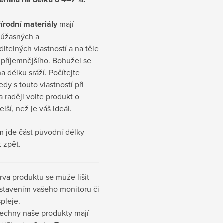
írodní materiály
mají
 úžasných a
itelných vlastností a na těle
 příjemnějšího. Bohužel se
a délku sráží. Počítejte
edy s touto vlastností při
 raději volte produkt o
elší, než je váš ideál.
m jde část původní délky
t zpět.
rva produktu se může lišit
stavením vašeho monitoru či
spleje.
echny naše produkty mají