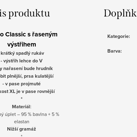
is produktu
Doplňk
ko Classic s řaseným
Kategorie
:
výstřihem
Barva
:
- krátký spadlý rukáv
- výstřih lehce do V
ky nařasení bude hrudník
it plnější, prsa kulatější
- v pase projmuté
ikost XL je v pase rovnější
*
Materiál
:
ý úplet – 95 % bavlna + 5 %
elastan
Nižší gramáž
*