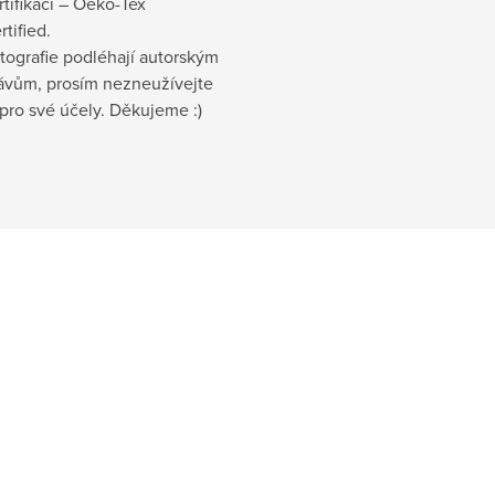
rtifikaci – Oeko-Tex
rtified.
tografie podléhají autorským
ávům, prosím nezneužívejte
 pro své účely. Děkujeme :)