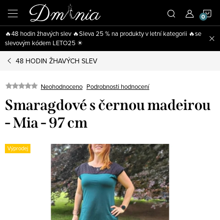
Přejít
N
na
obsah
🔥48 hodin žhavých slev 🔥Sleva 25 % na produkty v letní kategorii 🔥se
K
slevovým kódem LETO25 ☀
48 HODIN ŽHAVÝCH SLEV
Neohodnoceno
Podrobnosti hodnocení
Smaragdové s černou madeirou
- Mia - 97 cm
Výprodej