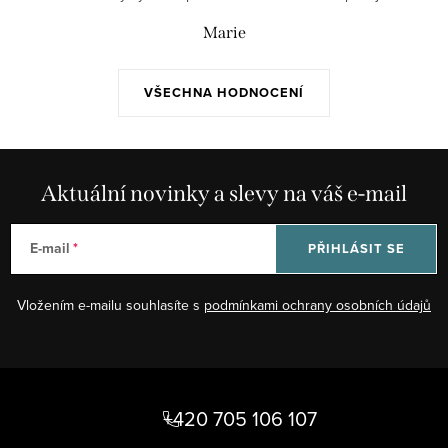
Marie
VŠECHNA HODNOCENÍ
Aktuální novinky a slevy na váš e-mail
E-mail
PŘIHLÁSIT SE
Vložením e-mailu souhlasíte s
podmínkami ochrany osobních údajů
Z
á
+420 705 106 107