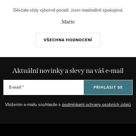
Děvčata vždy výborně poradí. Jsem maximálně spokojená.
Marie
VŠECHNA HODNOCENÍ
Aktuální novinky a slevy na váš e-mail
E-mail
PŘIHLÁSIT SE
Vložením e-mailu souhlasíte s
podmínkami ochrany osobních údajů
Z