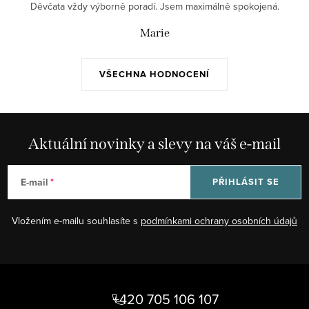
Děvčata vždy výborně poradí. Jsem maximálně spokojená.
Marie
VŠECHNA HODNOCENÍ
Aktuální novinky a slevy na váš e-mail
E-mail
PŘIHLÁSIT SE
Vložením e-mailu souhlasíte s
podmínkami ochrany osobních údajů
Z
á
+420 705 106 107