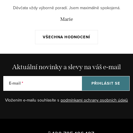
Děvčata vždy výborně poradí. Jsem maximálně spokojená.
Marie
VŠECHNA HODNOCENÍ
Aktuální novinky a slevy na váš e-mail
E-mail
PŘIHLÁSIT SE
Vložením e-mailu souhlasíte s
podmínkami ochrany osobních údajů
Z