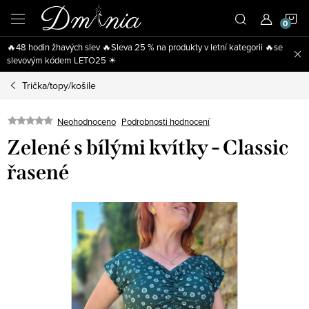
Přejít
N
na
obsah
🔥48 hodin žhavých slev 🔥Sleva 25 % na produkty v letní kategorii 🔥se
K
slevovým kódem LETO25 ☀
Trička/topy/košile
Neohodnoceno
Podrobnosti hodnocení
Zelené s bílými kvítky - Classic
řasené