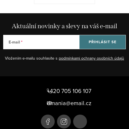
Aktuální novinky a slevy na váš e-mail
E-mail
PŘIHLÁSIT SE
Vložením e-mailu souhlasíte s
podmínkami ochrany osobních údajů
Z
á
+420 705 106 107
p
dmania@email.cz
a
t
í