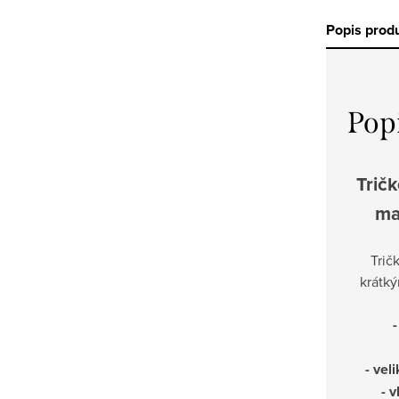
Popis prod
Pop
Tričk
ma
Trič
krátký
- vel
- 