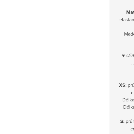
Mat
elastan
Made
♥
Ušit
.
XS:
pr
c
Délka
Délk
S:
prů
c