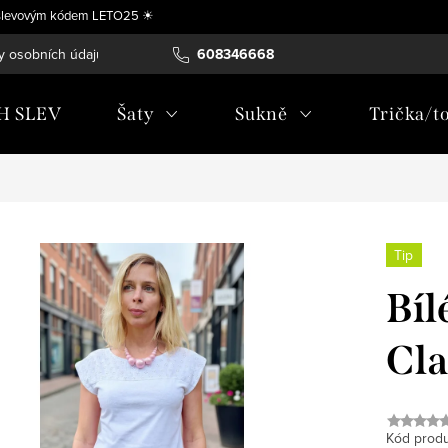
se slevovým kódem LETO25 ☀
y osobních údajů
Vrácení, výměna nebo úprava zboží na míru
608346668
H SLEV
Šaty
Sukně
Trička/t
Tip
Bíl
Cla
Kód produ