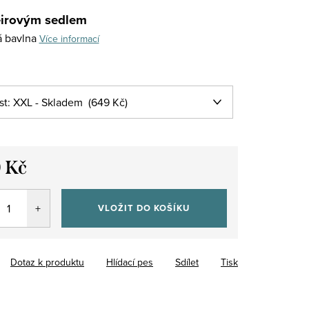
irovým sedlem
 bavlna
Více informací
 Kč
VLOŽIT DO KOŠÍKU
Dotaz k produktu
Hlídací pes
Sdílet
Tisk