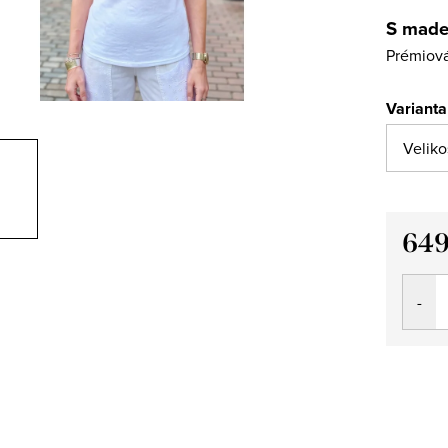
S made
Prémiová
Varianta
649
Měrná
cena: