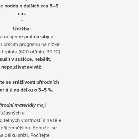
se poddá o dalších cca 5–9
cm.
*
Údržba:
oručujeme prát
naruby
v
m pracím programu na nízké
 teplotu (600 ot/min, 30 ºC).
ušit v sušičce, nebělit,
nepoužívat aviváž.
te se srážlivostí přírodních
eriálů na délku o 3–5 %.
řírodní materiály
mají
 úžasných a
itelných vlastností a na těle
 příjemnějšího. Bohužel se
a délku sráží. Počítejte