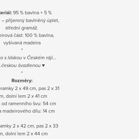
eriál:
95 % bavlna + 5 %
 – příjemný bavlněný úplet,
střední gramáž.
irová část: 100 % bavlna,
vyšívaná madeira
*
o s láskou v Českém ráji...
..českou švadlenou
♥
*
Rozměry:
ůramky 2 x 49 cm, pas 2 x 31
m, dolní lem 2 x 41 cm
 od ramenního švu: 54 cm
a madeirového dílu: 14 cm
ramky 2 x 42 cm, pas 2 x 33
m, dolní lem 2 x 44 cm