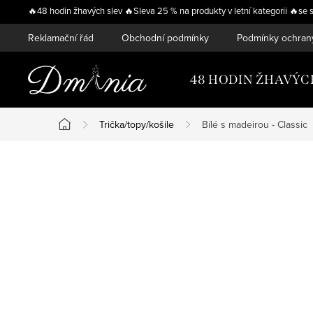
Přejít
🔥48 hodin žhavých slev 🔥Sleva 25 % na produkty v letní kategorii 
na
Reklamační řád
Obchodní podmínky
Podmínky ochran
obsah
48 HODIN ŽHAVÝC
Trička/topy/košile
Bílé s madeirou - Classic
Domů
P
o
s
t
r