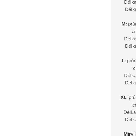
Délka
Délk
M:
prů
c
Délka
Délk
L:
průr
c
Délka
Délk
XL:
prů
c
Délka
Délk
Míry 