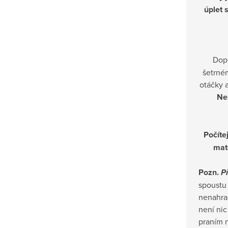
úplet 
Dop
šetrné
otáčky a
Nes
Počítej
mat
Pozn.
P
spoustu
nenahrad
není nic
praním n