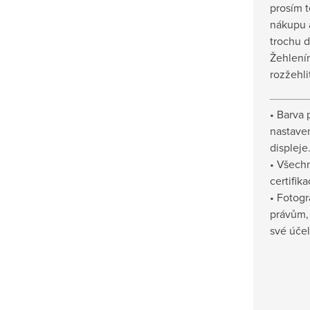
prosím t
nákupu a
trochu d
Žehlení
rozžehli
• Barva 
nastave
displeje
• Všech
certifik
• Fotogr
právům,
své účel