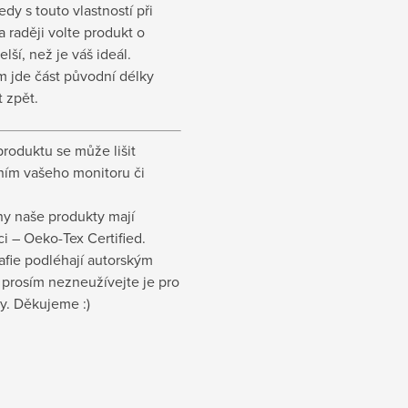
edy s touto vlastností při
 raději volte produkt o
elší, než je váš ideál.
m jde část původní délky
t zpět.
produktu se může lišit
ním vašeho monitoru či
.
ny naše produkty mají
aci – Oeko-Tex Certified.
afie podléhají autorským
 prosím nezneužívejte je pro
y. Děkujeme :)