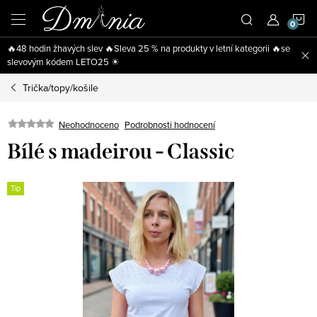
Přejít
N
na
obsah
🔥48 hodin žhavých slev 🔥Sleva 25 % na produkty v letní kategorii 🔥se
K
slevovým kódem LETO25 ☀
Trička/topy/košile
Neohodnoceno
Podrobnosti hodnocení
Bílé s madeirou - Classic
Tip