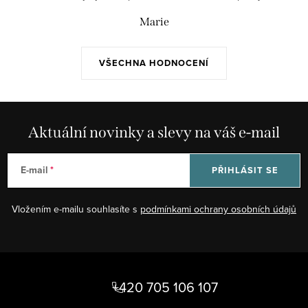
Marie
VŠECHNA HODNOCENÍ
Aktuální novinky a slevy na váš e-mail
E-mail
PŘIHLÁSIT SE
Vložením e-mailu souhlasíte s
podmínkami ochrany osobních údajů
Z
á
+420 705 106 107