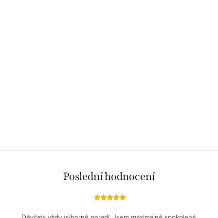
Poslední hodnocení
Děvčata vždy výborně poradí. Jsem maximálně spokojená.