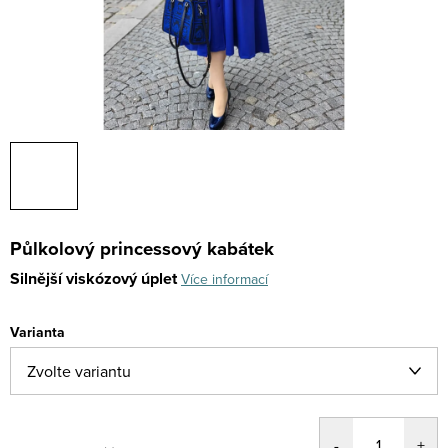
Půlkolový princessový kabátek
Silnější viskózový úplet
Více informací
Varianta