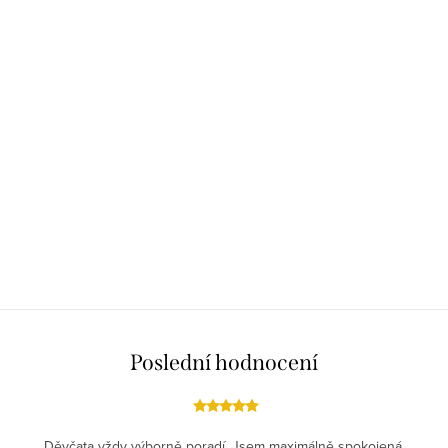
Poslední hodnocení
Děvčata vždy výborně poradí. Jsem maximálně spokojená.