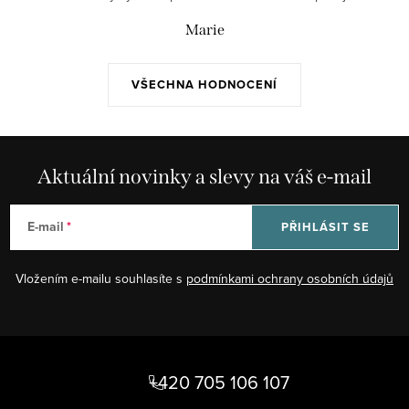
Marie
VŠECHNA HODNOCENÍ
Aktuální novinky a slevy na váš e-mail
E-mail
PŘIHLÁSIT SE
Vložením e-mailu souhlasíte s
podmínkami ochrany osobních údajů
Z
á
+420 705 106 107