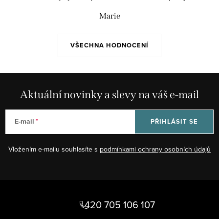
Marie
VŠECHNA HODNOCENÍ
Aktuální novinky a slevy na váš e-mail
E-mail
PŘIHLÁSIT SE
Vložením e-mailu souhlasíte s
podmínkami ochrany osobních údajů
Z
á
+420 705 106 107