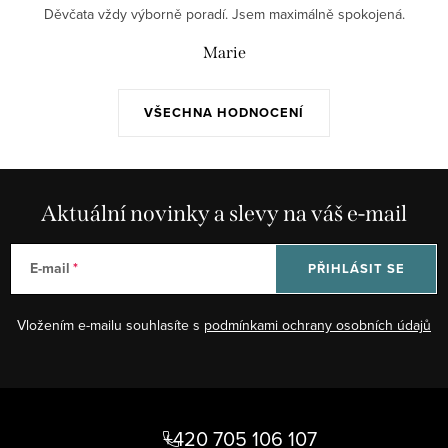
Děvčata vždy výborně poradí. Jsem maximálně spokojená.
Marie
VŠECHNA HODNOCENÍ
Aktuální novinky a slevy na váš e-mail
E-mail
PŘIHLÁSIT SE
Vložením e-mailu souhlasíte s
podmínkami ochrany osobních údajů
Z
á
+420 705 106 107