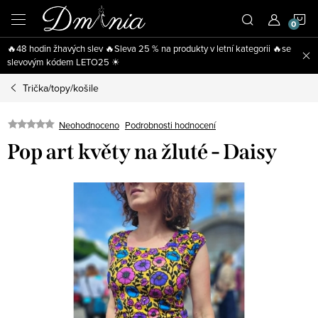
Přejít
N
na
obsah
🔥48 hodin žhavých slev 🔥Sleva 25 % na produkty v letní kategorii 🔥se
K
slevovým kódem LETO25 ☀
Trička/topy/košile
Neohodnoceno
Podrobnosti hodnocení
Pop art květy na žluté - Daisy