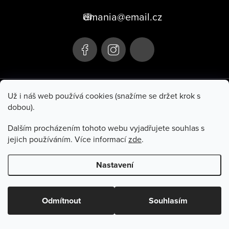
p
dmania@email.cz
a
t
í
+420 705 106 107
Už i náš web používá cookies (snažíme se držet krok s
dobou).
Hluboká 285
Po–Pá 10:00–17:00
Turnov 511 01
So 9:00–11:00
Dalším procházením tohoto webu vyjadřujete souhlas s
jejich používáním. Více informací
zde
.
Informace pro vás
Nastavení
Copyright 2026
Dmania
. Všechna práva vyhrazena.
Odmítnout
Souhlasím
Vytvořil Shoptet