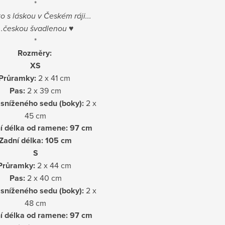
*
o s láskou v Českém ráji...
...českou švadlenou
♥
*
Rozměry:
XS
Průramky:
2 x 41 cm
Pas:
2 x 39 cm
sníženého sedu (boky):
2 x
45 cm
í délka od ramene: 97 cm
Zadní délka: 105 cm
S
Průramky:
2 x 44 cm
Pas:
2 x 40 cm
sníženého sedu (boky):
2 x
48 cm
í délka od ramene: 97 cm