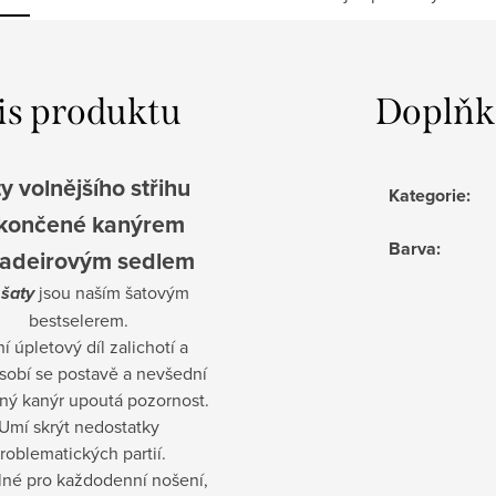
is produktu
Doplňk
y volnějšího střihu
Kategorie
:
končené kanýrem
Barva
:
adeirovým sedlem
 šaty
jsou naším šatovým
bestselerem.
í úpletový díl zalichotí a
sobí se postavě a nevšední
ný kanýr upoutá pozornost.
Umí skrýt nedostatky
roblematických partií.
né pro každodenní nošení,