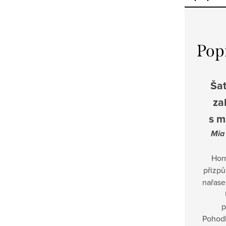
Pop
Šat
za
s m
Mia
Horn
přizpů
nařase
p
Pohodl