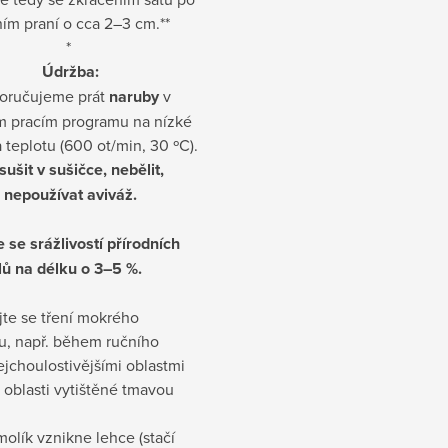
ím praní o cca 2–3 cm.**
*
Údržba:
oručujeme prát
naruby
v
m pracím programu na nízké
 teplotu (600 ot/min, 30 ºC).
ušit v sušičce, nebělit,
nepoužívat aviváž.
e se srážlivostí přírodních
lů na délku o 3–5 %.
jte se tření mokrého
u, např. během ručního
ejchoulostivějšími oblastmi
 oblasti vytištěné tmavou
molík vznikne lehce (stačí