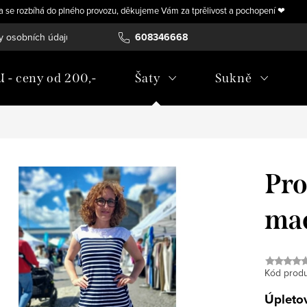
ra se rozbíhá do plného provozu, děkujeme Vám za tprělivost a pochopení ❤
y osobních údajů
Vrácení, výměna nebo úprava zboží na míru
608346668
- ceny od 200,-
Šaty
Sukně
Pro
mad
Kód produ
Úpletov