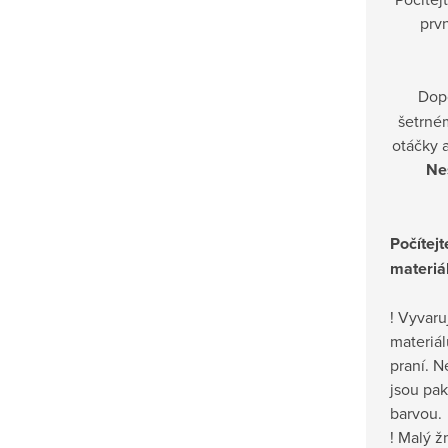
prvn
Dop
šetrné
otáčky a
Nes
Počítejt
materiá
! Vyvaru
materiál
praní. N
jsou pak
barvou.
! Malý ž