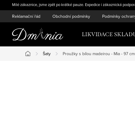
Přejít
Milé zákaznice, jsme zpět po krátké pauze. Expedice i zákaznická podpo
na
Reklamační řád
Obchodní podmínky
Podmínky ochran
obsah
LIKVIDACE SKLADU 
Šaty
Proužky s bílou madeirou - Mia - 97 cm
Domů
P
o
s
t
r