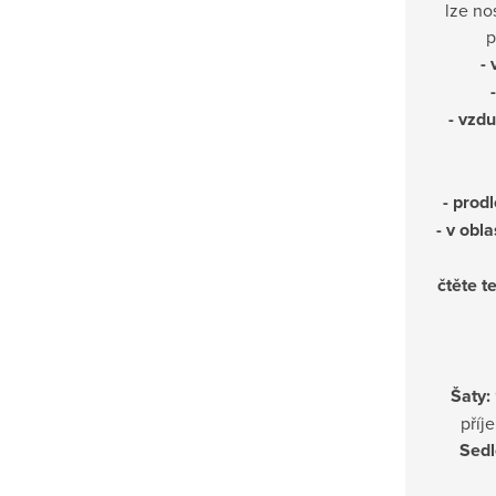
lze no
p
- 
- vzd
- prod
- v obl
čtěte t
Šaty:
příj
Sedl