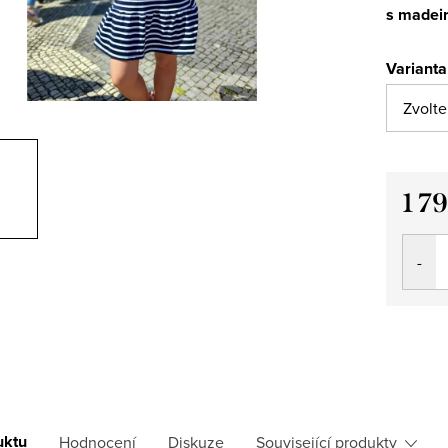
s madei
Varianta
1 7
Měrná
cena:
uktu
Hodnocení
Diskuze
Související produkty