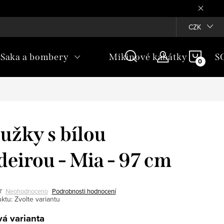
Věrnostní program ♥
CZK
NÁKU
Saka a bombery
Mikinové kabátky
S
KOŠÍ
užky s bílou
eirou - Mia - 97 cm
Neohodnoceno
Podrobnosti hodnocení
ktu:
Zvolte variantu
á varianta