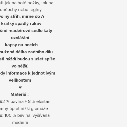
sit jak na holé nožky, tak na
unčochy nebo legíny.
volný střih, mírně do A
- krátký spadlý rukáv
ušné madeirové sedlo šaty
ozvláštní
- kapsy na bocích
loužená délka zadního dílu
asti hýždí budou slušet spíše
volnější,
edy informace k jednotlivým
velikostem
∗
Materiál:
92 % bavlna + 8 % elastan,
emný úplet nižší gramáže
o
: 100 % bavlna, vyšívaná
madeira