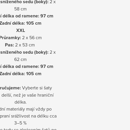
sníženého sedu (boky):
2 x
58 cm
í délka od ramene: 97
cm
Zadní délka: 105 cm
XXL
Průramky:
2 x 56 cm
Pas:
2 x 53 cm
sníženého sedu (boky):
2 x
62 cm
í délka od ramene: 97 cm
Zadní délka: 105 cm
ručujeme:
Vyberte si šaty
 delší, než je vaše hraniční
délka.
dní materiály mají vždy po
praní srážlivost na délku cca
3–5 %
te tedy se zkrácením šatů po