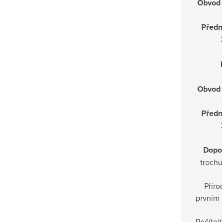
Obvod 
Předn
Obvod 
Předn
Dopo
trochu
Příro
prvním 
Počítej