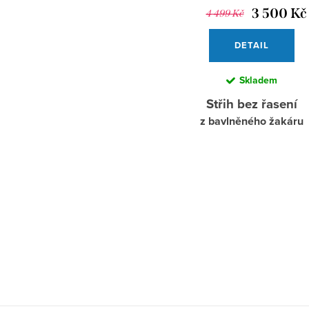
3 500 Kč
4 499 Kč
DETAIL
Skladem
Střih bez řasení
z bavlněného žakáru