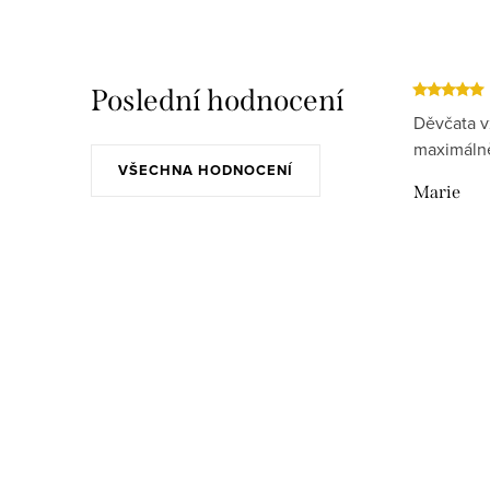
d
a
c
Poslední hodnocení
í
Děvčata v
p
maximálně
VŠECHNA HODNOCENÍ
r
Marie
v
k
y
v
ý
p
i
s