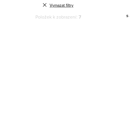
Vymazat filtry
s
Položek k zobrazení:
7