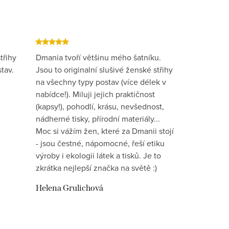
třihy
Dmania tvoří většinu mého šatníku.
tav.
Jsou to originalní slušivé ženské střihy
na všechny typy postav (více délek v
nabídce!). Miluji jejich praktičnost
(kapsy!), pohodlí, krásu, nevšednost,
nádherné tisky, přírodní materiály...
Moc si vážím žen, které za Dmanii stojí
- jsou čestné, nápomocné, řeší etiku
výroby i ekologii látek a tisků. Je to
zkrátka nejlepší značka na světě :)
Helena Grulichová