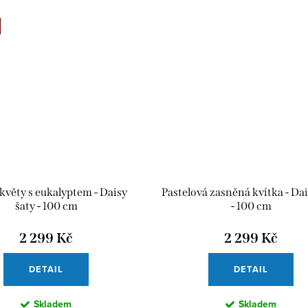
květy s eukalyptem - Daisy
Pastelová zasněná kvítka - Dai
šaty - 100 cm
- 100 cm
2 299 Kč
2 299 Kč
DETAIL
DETAIL
Skladem
Skladem