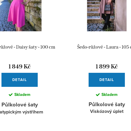
růžové - Daisy šaty - 100 cm
Šedo-růžové - Laura - 105
1 849 Kč
1 899 Kč
DETAIL
DETAIL
Skladem
Skladem
Půlkolové šaty
Půlkolové šaty
Viskózový úplet
 atypickým výstřihem