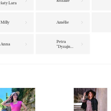
Rozálie
šaty Lara
Milly
Amélie
Petra
Anna
"Dyzajnové"