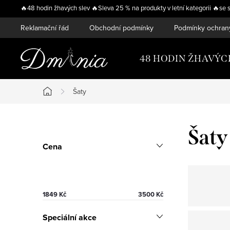
Přejít
🔥48 hodin žhavých slev 🔥Sleva 25 % na produkty v letní kategorii 
na
Reklamační řád
Obchodní podmínky
Podmínky ochran
obsah
48 HODIN ŽHAVÝC
Šaty
Domů
P
Šaty
Cena
o
s
t
1849
Kč
3500
Kč
r
Speciální akce