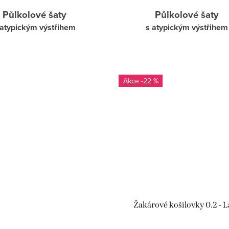
Půlkolové šaty
Půlkolové šaty
 atypickým výstřihem
s atypickým výstřihem
-22 %
Žakárové košilovky 0.2 - L