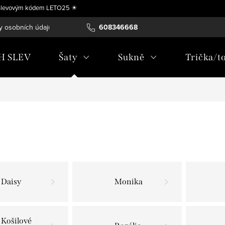
se slevovým kódem LETO25 ☀
y osobních údajů
Vrácení, výměna nebo úprava zboží na míru
608346668
H SLEV
Šaty
Sukně
Trička/t
Daisy
Monika
Košilové