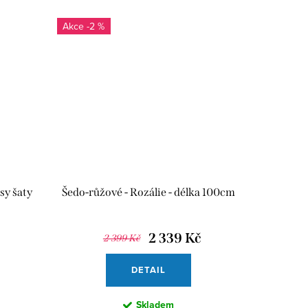
-2 %
sy šaty
Šedo-růžové - Rozálie - délka 100cm
2 339 Kč
2 399 Kč
DETAIL
Skladem