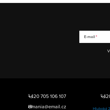
u
E-mail
V
Z
á
+420 705 106 107
+420
p
dmania@email.cz
Hluboká 