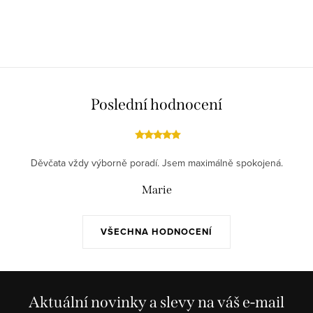
O
v
l
á
d
Poslední hodnocení
a
c
í
Děvčata vždy výborně poradí. Jsem maximálně spokojená.
p
r
Marie
v
k
VŠECHNA HODNOCENÍ
y
v
ý
p
Aktuální novinky a slevy na váš e-mail