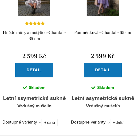
p
s
r
p
o
r
d
Hnědé můry a motýlice -Chantal -
Pomněnková - Chantal - 65 cm
o
65 cm
u
d
k
u
2 599 Kč
2 599 Kč
t
k
DETAIL
DETAIL
ů
t
ů
Skladem
Skladem
Letní asymetrická sukně
Letní asymetrická sukně
Vzdušný mušelín
Vzdušný mušelín
Dostupné varianty
Dostupné varianty
+ další
+ další