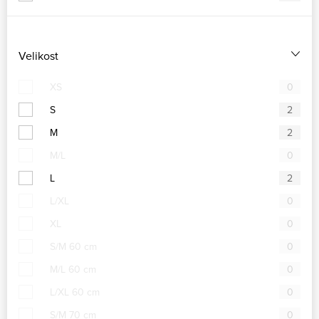
Velikost
XS
0
S
2
M
2
M/L
0
L
2
L/XL
0
XL
0
S/M 60 cm
0
M/L 60 cm
0
L/XL 60 cm
0
S/M 70 cm
0