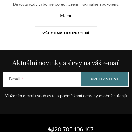
Děvčata vždy výborně poradí. Jsem maximálně spokojená.
Marie
VŠECHNA HODNOCENÍ
Aktuální novinky a slevy na váš e-mail
E-mail
PŘIHLÁSIT SE
Vložením e-mailu souhlasíte s
podmínkami ochrany osobních údajů
Z
á
+420 705 106 107