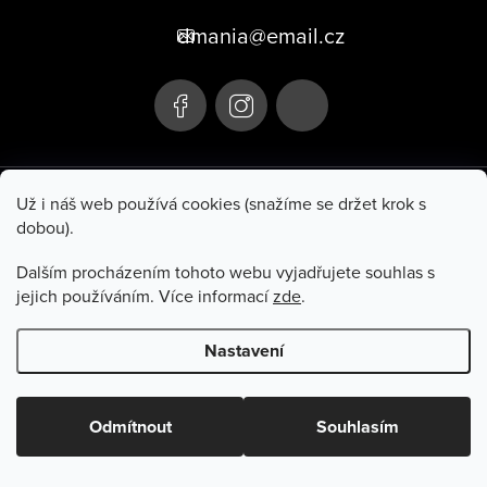
p
dmania@email.cz
a
t
í
+420 705 106 107
Už i náš web používá cookies (snažíme se držet krok s
dobou).
Hluboká 285
Po–Pá 10:00–17:00
Turnov 511 01
So 9:00–11:00
Dalším procházením tohoto webu vyjadřujete souhlas s
jejich používáním. Více informací
zde
.
Informace pro vás
Nastavení
Copyright 2026
Dmania
. Všechna práva vyhrazena.
Odmítnout
Souhlasím
Vytvořil Shoptet