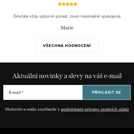
Děvčata vždy výborně poradí. Jsem maximálně spokojená.
Marie
VŠECHNA HODNOCENÍ
Aktuální novinky a slevy na váš e-mail
E-mail
PŘIHLÁSIT SE
Vložením e-mailu souhlasíte s
podmínkami ochrany osobních údajů
Z