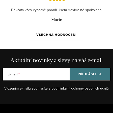
Děvčata vždy výborně poradí. Jsem maximálně spokojená.
Marie
VŠECHNA HODNOCENÍ
Aktuální novinky a slevy na váš e-mail
E-mail
PŘIHLÁSIT SE
Vložením e-mailu souhlasíte s
podmínkami ochrany osobních údajů
Z