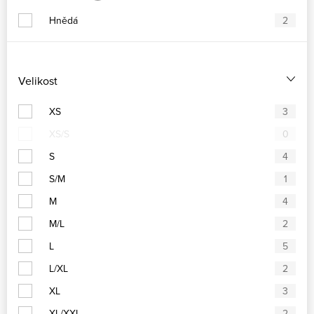
Hnědá
2
Velikost
XS
3
XS/S
0
S
4
S/M
1
M
4
M/L
2
L
5
L/XL
2
XL
3
XL/XXL
2