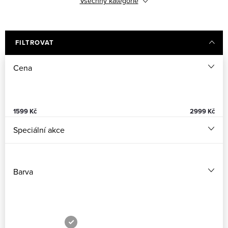
Všechny kategorie
Viktorie
Laura
Milly
Amélie
FILTROVAT
Cena
Adina
Agnes
Anna
Petra "Dyzajnové"
1599
Kč
2999
Kč
Speciální akce
Barva