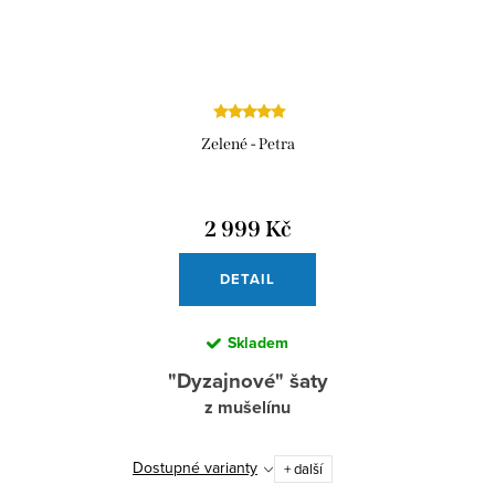
Zelené - Petra
2 999 Kč
DETAIL
Skladem
"Dyzajnové" šaty
z mušelínu
Dostupné varianty
+ další