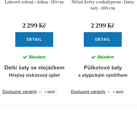
Lahvově zelená - Adina - 110 cm
Něžné květy s eukalyptem - Daisy
šaty - 100 cm
2 299 Kč
2 299 Kč
DETAIL
DETAIL
Skladem
Skladem
Delší šaty se stojáčkem
Půlkolové šaty
Hřejivý viskózový úplet
s atypickým výstřihem
Dostupné varianty
Dostupné varianty
+ další
+ další