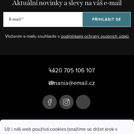
p
Aktuální novinky a slevy na váš e-mail
i
s
E-mail
PŘIHLÁSIT SE
u
Vložením e-mailu souhlasíte s
podmínkami ochrany osobních údajů
Z
á
+420 705 106 107
p
dmania@email.cz
a
t
í
+420 705 106 107
Už i náš web používá cookies (snažíme se držet krok s