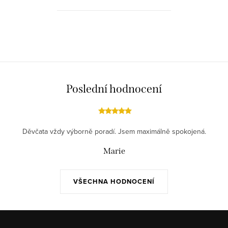
O
v
l
á
d
Poslední hodnocení
a
c
í
Děvčata vždy výborně poradí. Jsem maximálně spokojená.
p
r
Marie
v
k
VŠECHNA HODNOCENÍ
y
v
ý