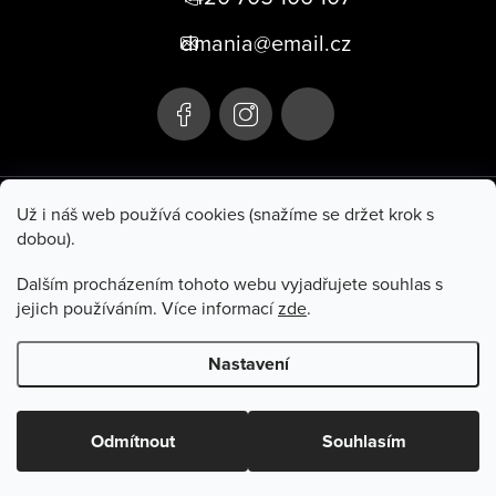
p
dmania@email.cz
a
t
í
+420 705 106 107
Už i náš web používá cookies (snažíme se držet krok s
dobou).
Hluboká 285
Po–Pá 10:00–17:00
Turnov 511 01
So 9:00–11:00
Dalším procházením tohoto webu vyjadřujete souhlas s
jejich používáním. Více informací
zde
.
Informace pro vás
Nastavení
Copyright 2026
Dmania
. Všechna práva vyhrazena.
Odmítnout
Souhlasím
Vytvořil Shoptet