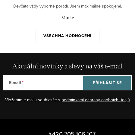
Děvčata vždy výborně poradí. Jsem maximálně spokojená.
Marie
VŠECHNA HODNOCENÍ
Aktuální novinky a slevy na váš e-mail
E-mail
PŘIHLÁSIT SE
Vložením e-mailu souhlasíte s
podmínkami ochrany osobních údajů
Z
á
+420 705 106 107