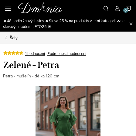
Přejít
N
na
obsah
🔥48 hodin žhavých slev 🔥Sleva 25 % na produkty v letní kategorii 🔥se
K
slevovým kódem LETO25 ☀
Šaty
1 hodnocení
Podrobnosti hodnocení
Zelené - Petra
Petra - mušelín - délka 120 cm