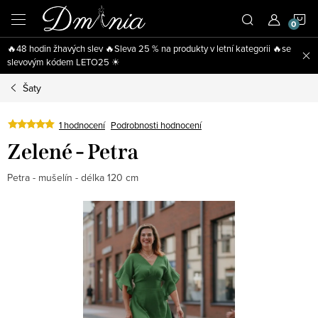
Přejít
N
na
obsah
🔥48 hodin žhavých slev 🔥Sleva 25 % na produkty v letní kategorii 🔥se
K
slevovým kódem LETO25 ☀
Šaty
1 hodnocení
Podrobnosti hodnocení
Zelené - Petra
Petra - mušelín - délka 120 cm