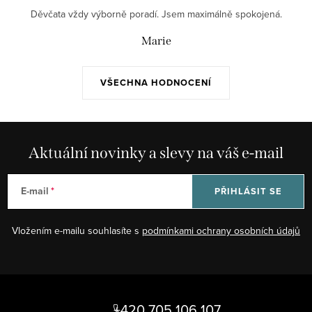
Děvčata vždy výborně poradí. Jsem maximálně spokojená.
Marie
VŠECHNA HODNOCENÍ
Aktuální novinky a slevy na váš e-mail
E-mail
PŘIHLÁSIT SE
Vložením e-mailu souhlasíte s
podmínkami ochrany osobních údajů
Z
á
+420 705 106 107