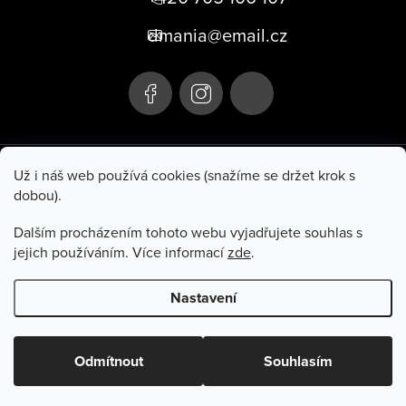
p
dmania@email.cz
a
t
í
+420 705 106 107
Už i náš web používá cookies (snažíme se držet krok s
dobou).
Hluboká 285
Po–Pá 10:00–17:00
Turnov 511 01
So 9:00–11:00
Dalším procházením tohoto webu vyjadřujete souhlas s
jejich používáním. Více informací
zde
.
Informace pro vás
Nastavení
Copyright 2026
Dmania
. Všechna práva vyhrazena.
Odmítnout
Souhlasím
Vytvořil Shoptet