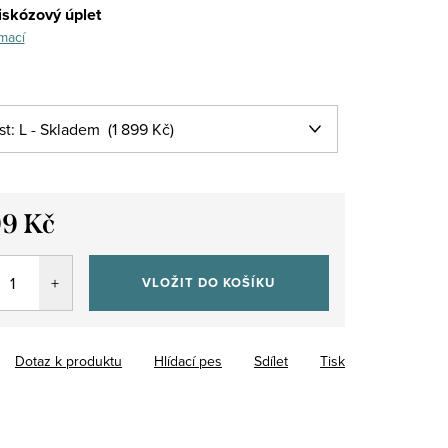
skózový úplet
mací
99 Kč
VLOŽIT DO KOŠÍKU
Dotaz k produktu
Hlídací pes
Sdílet
Tisk