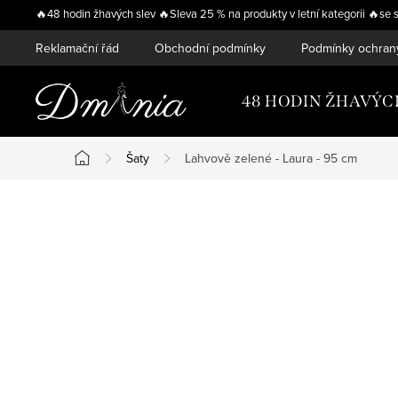
Přejít
🔥48 hodin žhavých slev 🔥Sleva 25 % na produkty v letní kategorii 
na
Reklamační řád
Obchodní podmínky
Podmínky ochran
obsah
48 HODIN ŽHAVÝC
Šaty
Lahvově zelené - Laura - 95 cm
Domů
P
o
s
t
r