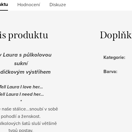
uktu
Hodnocení
Diskuze
is produktu
Doplňk
y Laura s půlkolovou
Kategorie
:
sukní
odičkovým výstřihem
Barva
:
Tell Laura I love her...
ell Laura I need her...
*
 naše stálice...snoubí v sobě
pohodlí a ženskost.
ůlkolových šatů sluší většině
typů postav.