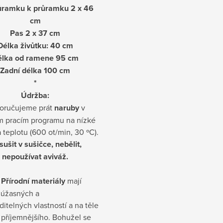
ůramku k průramku 2 x 46
cm
Pas 2 x 37 cm
Délka živůtku: 40 cm
élka od ramene 95 cm
Zadní délka 100 cm
*
Údržba:
oručujeme prát
naruby
v
m pracím programu na nízké
 teplotu (600 ot/min, 30 ºC).
ušit v sušičce, nebělit,
nepoužívat aviváž.
 Přírodní materiály
mají
 úžasných a
itelných vlastností a na těle
 příjemnějšího. Bohužel se