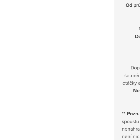
Od pr
D
Dop
šetrné
otáčky a
Nes
** Pozn.
spoustu
nenahrad
není nic