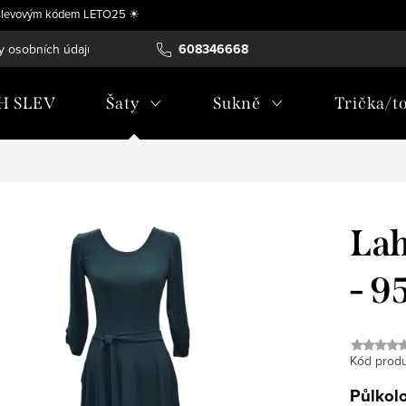
se slevovým kódem LETO25 ☀
y osobních údajů
Vrácení, výměna nebo úprava zboží na míru
608346668
H SLEV
Šaty
Sukně
Trička/t
Lah
- 9
Kód produ
Půlkolo