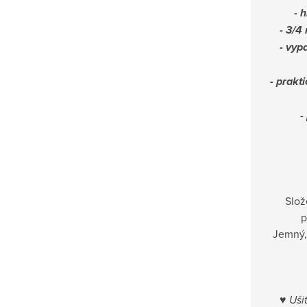
- 
- 3/4
- vyp
- prakt
-
Slož
p
Jemný, 
♥
Ušit