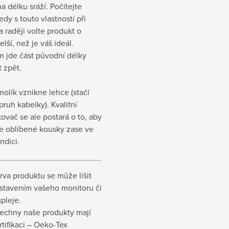
a délku sráží. Počítejte
edy s touto vlastností při
 raději volte produkt o
elší, než je váš ideál.
m jde část původní délky
t zpět.
molík vznikne lehce (stačí
pruh kabelky). Kvalitní
vač se ale postará o to, aby
še oblíbené kousky zase ve
ndici.
rva produktu se může lišit
stavením vašeho monitoru či
spleje.
echny naše produkty mají
rtifikaci – Oeko-Tex