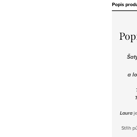
Popis prod
Pop
Šat
a l
T
Laura
je
Střih p