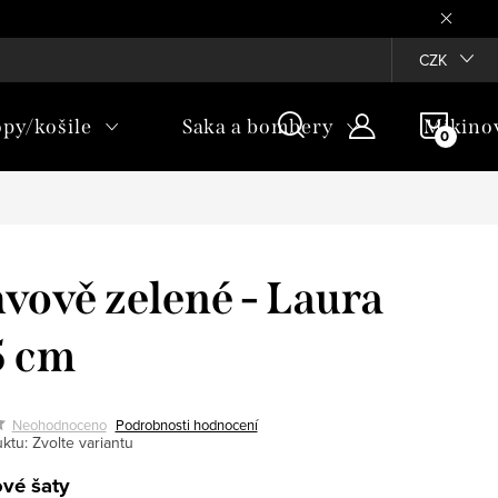
Věrnostní program ♥
CZK
NÁKU
opy/košile
Saka a bombery
Mikino
KOŠÍ
vově zelené - Laura
5 cm
Neohodnoceno
Podrobnosti hodnocení
ktu:
Zvolte variantu
vé šaty