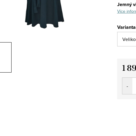
Jemný vi
Více infor
Varianta
1 8
Měrná
cena: