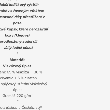
hlubší lodičkový výstřih
 rukáv s řaseným efektem
asované díky přestřižení v
pase
ické kapsy, které nerozšiřují
boky (klínové)
 prodloužený zadní díl
- všitý ladící pásek
*
Materiál
:
Viskózový úplet
ení: 65 % viskóza + 30 %
olyamid + 5 % elastan
splývavý, střední viskózóvý
úplet
Gramáž 220 g/m²
*
o s láskou v Českém ráji...