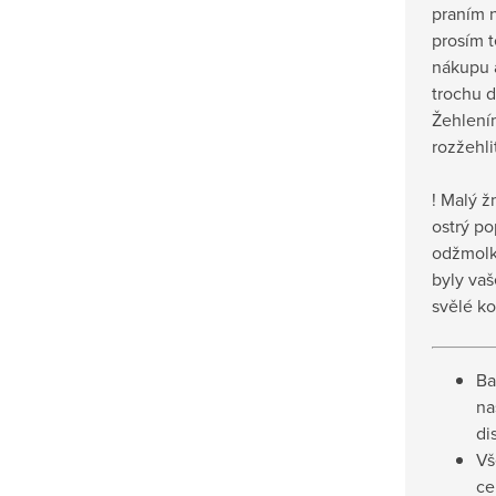
praním n
prosím t
nákupu a
trochu d
Žehlení
rozžehli
! Malý ž
ostrý po
odžmolko
byly va
svělé ko
Ba
na
di
Vš
ce