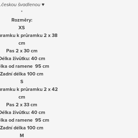
..českou švadlenou
♥
*
Rozměry:
XS
ůramku k průramku 2 x 38
cm
Pas 2 x 30 cm
Délka živůtku: 40 cm
lka od ramene 95 cm
Zadní délka 100 cm
S
ůramku k průramku 2 x 42
cm
Pas 2 x 33 cm
Délka živůtku: 40 cm
lka od ramene 95 cm
Zadní délka 100 cm
M